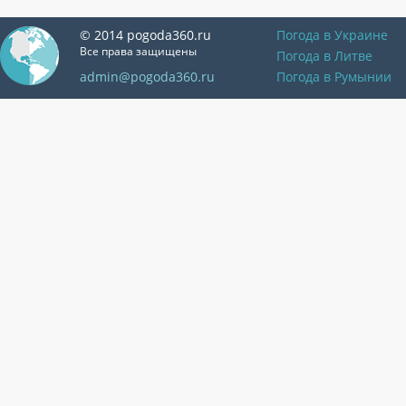
© 2014 pogoda360.ru
Погода в Украине
Все права защищены
Погода в Литве
admin@pogoda360.ru
Погода в Румынии