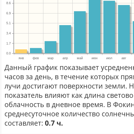
8.6
6.9
5.1
3.4
1.7
0.0
янв
фев
мар
апр
май
июн
июл
авг
Данный график показывает усреднен
часов за день, в течение которых п
лучи достигают поверхности земли. 
показатель влияют как длина световог
облачность в дневное время. В Фоки
среднесуточное количество солнечны
составляет:
0.7 ч.