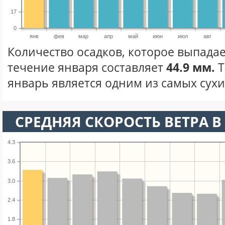
17
0
янв
фев
мар
апр
май
июн
июл
авг
Количество осадков, которое выпадае
течение января составляет
44.9 мм.
Т
январь является одним из самых сухих
СРЕДНЯЯ СКОРОСТЬ ВЕТРА В 
4.3
3.6
3.0
2.4
1.8