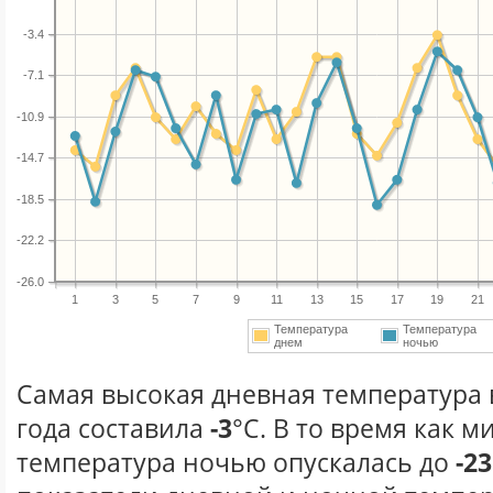
-3.4
-7.1
-10.9
-14.7
-18.5
-22.2
-26.0
1
3
5
7
9
11
13
15
17
19
21
Температура
Температура
днем
ночью
Самая высокая дневная температура 
года составила
-3
°С. В то время как 
температура ночью опускалась до
-23