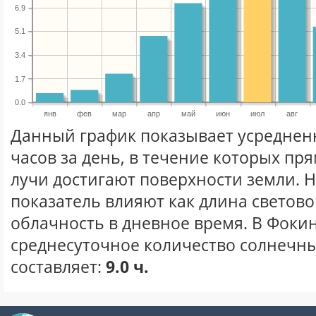
6.9
5.1
3.4
1.7
0.0
янв
фев
мар
апр
май
июн
июл
авг
Данный график показывает усреднен
часов за день, в течение которых п
лучи достигают поверхности земли. 
показатель влияют как длина световог
облачность в дневное время. В Фоки
среднесуточное количество солнечны
составляет:
9.0 ч.