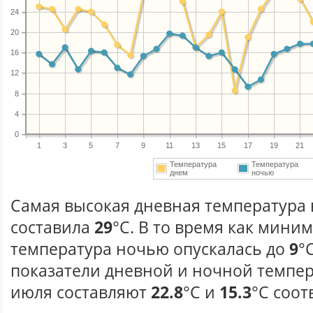
24
20
16
12
8
4
0
1
3
5
7
9
11
13
15
17
19
21
Температура
Температура
днем
ночью
Самая высокая дневная температура 
составила
29
°С. В то время как мини
температура ночью опускалась до
9
°
показатели дневной и ночной темпер
июля составляют
22.8
°С и
15.3
°С соот