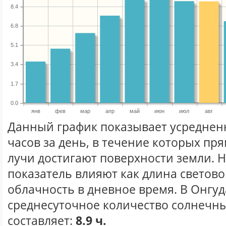
8.4
6.8
5.1
3.4
1.7
0.0
янв
фев
мар
апр
май
июн
июл
авг
Данный график показывает усреднен
часов за день, в течение которых п
лучи достигают поверхности земли. 
показатель влияют как длина световог
облачность в дневное время. В Онгуд
среднесуточное количество солнечных
составляет:
8.9 ч.