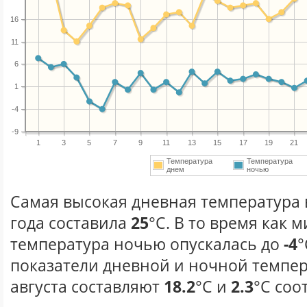
16
11
6
1
-4
-9
1
3
5
7
9
11
13
15
17
19
21
Температура
Температура
днем
ночью
Самая высокая дневная температура в
года составила
25
°С. В то время как
температура ночью опускалась до
-4
°
показатели дневной и ночной темпер
августа составляют
18.2
°С и
2.3
°С соо