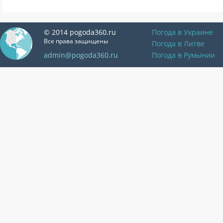
© 2014 pogoda360.ru
Погода в Украине
Все права защищены
Погода в Литве
admin@pogoda360.ru
Погода в Румынии