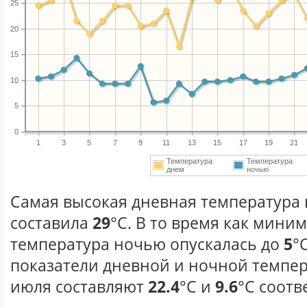
25
20
15
10
5
0
1
3
5
7
9
11
13
15
17
19
21
Температура
Температура
днем
ночью
Самая высокая дневная температура 
составила
29
°С. В то время как мини
температура ночью опускалась до
5
°
показатели дневной и ночной темпер
июля составляют
22.4
°С и
9.6
°С соотв