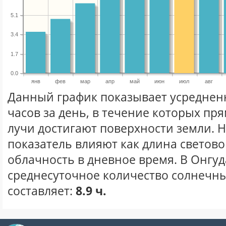
5.1
3.4
1.7
0.0
янв
фев
мар
апр
май
июн
июл
авг
Данный график показывает усреднен
часов за день, в течение которых п
лучи достигают поверхности земли. 
показатель влияют как длина световог
облачность в дневное время. В Онгуд
среднесуточное количество солнечны
составляет:
8.9 ч.