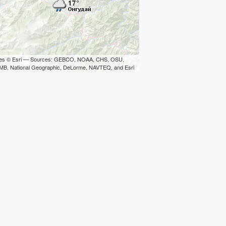
iles © Esri — Sources: GEBCO, NOAA, CHS, OSU,
B, National Geographic, DeLorme, NAVTEQ, and Esri