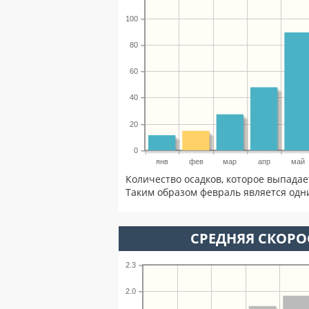
100
80
60
40
20
0
янв
фев
мар
апр
май
Количество осадков, которое выпадае
Таким образом февраль является одни
СРЕДНЯЯ СКОРОС
2.3
2.0