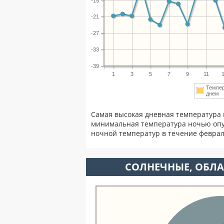
-15
-21
-27
-33
-39
1
3
5
7
9
11
Темпе
днем
Самая высокая дневная температура 
минимальная температура ночью опу
ночной температур в течение февра
CОЛНЕЧНЫЕ, ОБЛА