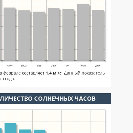
июн
июл
авг
сен
окт
ноя
дек
в феврале составляет
1.4 м./с.
Данный показатель
о года.
ОЛИЧЕСТВО СОЛНЕЧНЫХ ЧАСОВ