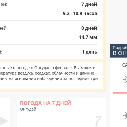
ей:
7 дней
9.2 - 10.9 часов
ней:
0 дней
14.7 мм
Подроб
:
1 день
В ОН
С
нные о погоде в Онгудае в феврале. Вы можете
ературе воздуха, осадках, облачности и длинне
таны на основании наблюдений за последние три
ПОГОДА НА 7 ДНЕЙ
Онгудай