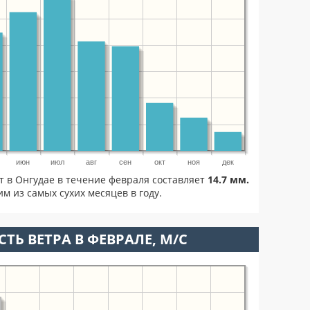
июн
июл
авг
сен
окт
ноя
дек
т в Онгудае в течение февраля составляет
14.7 мм.
м из самых сухих месяцев в году.
ТЬ ВЕТРА В ФЕВРАЛЕ, М/С