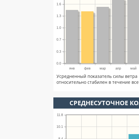
1.6
1.3
1.0
0.7
0.3
0.0
янв
фев
мар
апр
май
Усредненный показатель силы ветра 
относительно стабилен в течение всег
СРЕДНЕСУТОЧНОЕ К
11.8
10.1
8.4