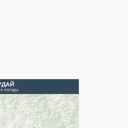
УДАЙ
те погоды