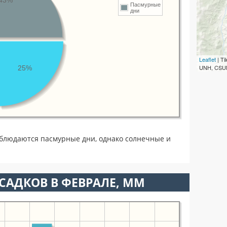
43%
Пасмурные
дни
Leaflet
| T
UNH, CSUM
25%
аблюдаются пасмурные дни, однако солнечные и
САДКОВ В ФЕВРАЛЕ, ММ