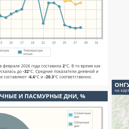
13
15
17
19
21
23
25
27
29
31
ратура
Температура
ночью
в феврале 2026 года составила
2
°С. В то время как
скалась до
-32
°C. Средние показатели дневной и
ля составляют
-6.6
°С и
-20.3
°С соответственно.
ОНГ
на кар
ЧНЫЕ И ПАСМУРНЫЕ ДНИ, %
Солнечные
дни
Облачные
дни