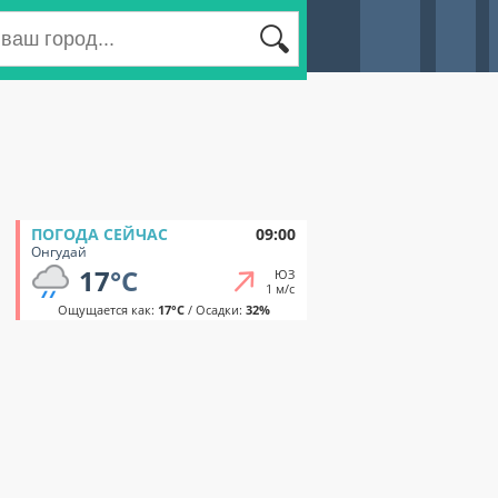
ПОГОДА СЕЙЧАС
09:00
Онгудай
17
°C
ЮЗ
1 м/с
Ощущается как:
17°C
/ Осадки:
32%