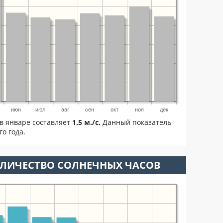
июн
июл
авг
сен
окт
ноя
дек
в январе составляет
1.5 м./с.
Данный показатель
о года.
ОЛИЧЕСТВО СОЛНЕЧНЫХ ЧАСОВ