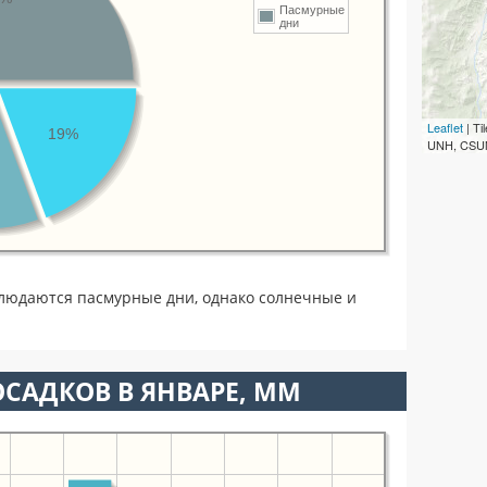
Пасмурные
дни
Leaflet
| T
19%
UNH, CSUM
людаются пасмурные дни, однако солнечные и
САДКОВ В ЯНВАРЕ, ММ