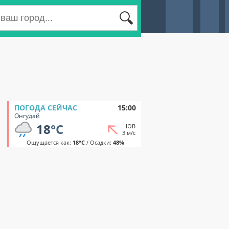
ПОГОДА СЕЙЧАС
15:00
Онгудай
18
°C
ЮВ
3 м/с
Ощущается как:
18°C
/ Осадки:
48%