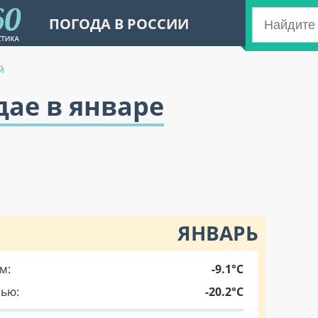
ПОГОДА В РОССИИ
й
дае в январе
ЯНВАРЬ
м:
-9.1°C
чью:
-20.2°C