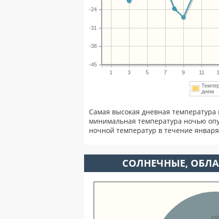
-24
-31
-38
-45
1
3
5
7
9
11
Темпе
днем
Самая высокая дневная температура 
минимальная температура ночью опу
ночной температур в течение январ
CОЛНЕЧНЫЕ, ОБЛА
4