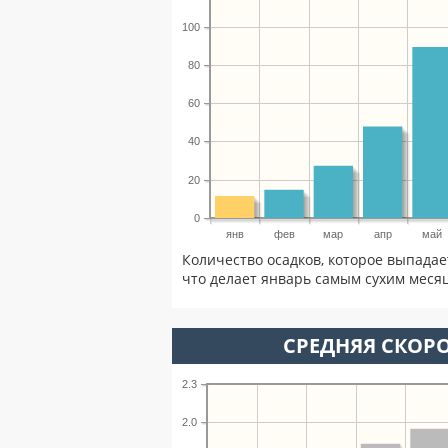
100
80
60
40
20
0
янв
фев
мар
апр
май
Количество осадков, которое выпадае
что делает январь самым сухим месяц
СРЕДНЯЯ СКОРО
2.3
2.0