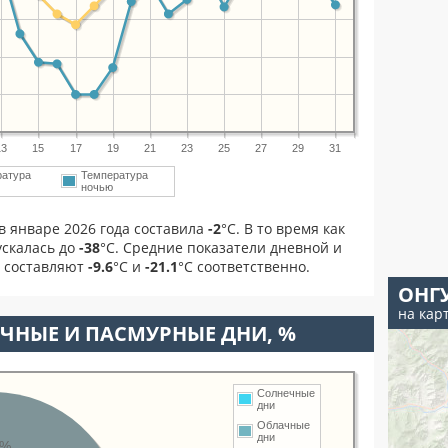
13
15
17
19
21
23
25
27
29
31
ратура
Температура
ночью
в январе 2026 года составила
-2
°С. В то время как
скалась до
-38
°C. Средние показатели дневной и
я составляют
-9.6
°С и
-21.1
°С соответственно.
ОНГ
на кар
ЧНЫЕ И ПАСМУРНЫЕ ДНИ, %
Солнечные
дни
Облачные
дни
8%