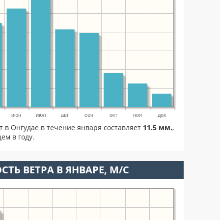
июн
июл
авг
сен
окт
ноя
дек
т в Онгудае в течение января составляет
11.5 мм.
,
ем в году.
СТЬ ВЕТРА В ЯНВАРЕ, М/С