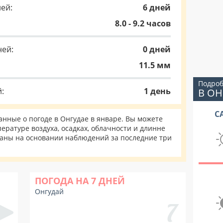
ей:
6 дней
8.0 - 9.2 часов
ней:
0 дней
11.5 мм
Подроб
:
1 день
В ОН
С
нные о погоде в Онгудае в январе. Вы можете
ературе воздуха, осадках, облачности и длинне
таны на основании наблюдений за последние три
ПОГОДА НА 7 ДНЕЙ
Онгудай