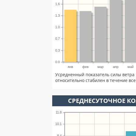
1.6
1.3
1.0
0.7
0.3
0.0
янв
фев
мар
апр
май
Усредненный показатель силы ветра 
относительно стабилен в течение всег
СРЕДНЕСУТОЧНОЕ К
11.8
10.1
8.4