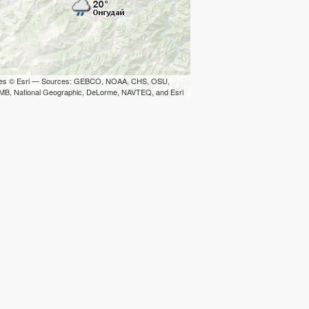
iles © Esri — Sources: GEBCO, NOAA, CHS, OSU,
B, National Geographic, DeLorme, NAVTEQ, and Esri