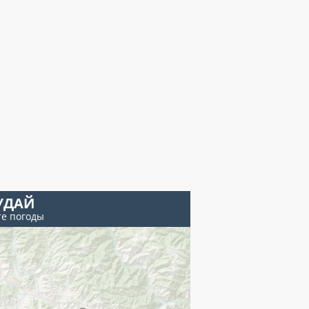
УДАЙ
те погоды