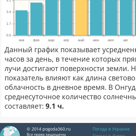
5.1
3.4
1.7
0.0
янв
фев
мар
апр
май
июн
июл
авг
Данный график показывает усреднен
часов за день, в течение которых п
лучи достигают поверхности земли. 
показатель влияют как длина световог
облачность в дневное время. В Онгуд
среднесуточное количество солнечны
составляет:
9.1 ч.
© 2014 pogoda360.ru
Погода в Украине
Все права защищены
Погода в Литве