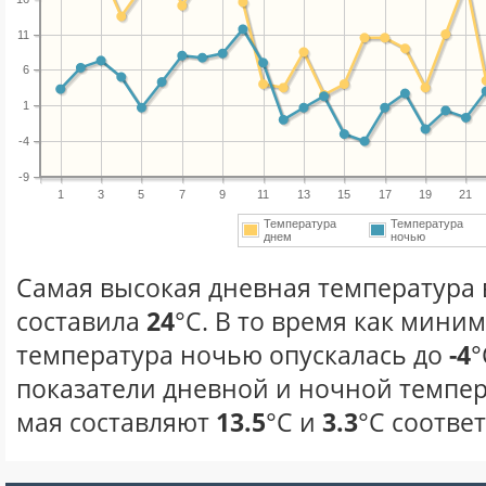
11
6
1
-4
-9
1
3
5
7
9
11
13
15
17
19
21
Температура
Температура
днем
ночью
Самая высокая дневная температура в
составила
24
°С. В то время как мини
температура ночью опускалась до
-4
°
показатели дневной и ночной темпер
мая составляют
13.5
°С и
3.3
°С соотве