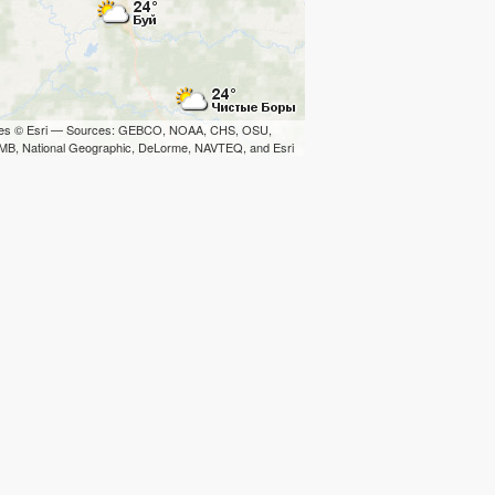
iles © Esri — Sources: GEBCO, NOAA, CHS, OSU,
B, National Geographic, DeLorme, NAVTEQ, and Esri