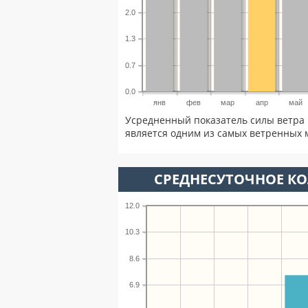
2.0
1.3
0.7
0.0
янв
фев
мар
апр
май
Усредненный показатель силы ветра 
является одним из самых ветренных м
СРЕДНЕСУТОЧНОЕ К
12.0
10.3
8.6
6.9