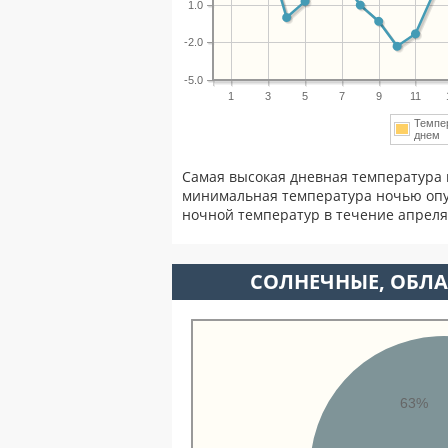
1.0
-2.0
-5.0
1
3
5
7
9
11
Темпе
дне
Самая высокая дневная температура 
минимальная температура ночью опу
ночной температур в течение апрел
CОЛНЕЧНЫЕ, ОБЛА
63%