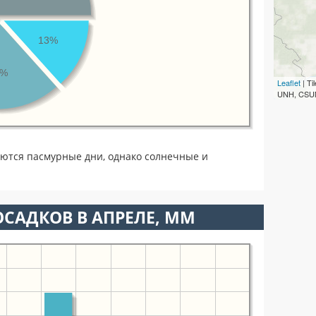
13%
3%
Leaflet
| T
UNH, CSUM
ются пасмурные дни, однако солнечные и
САДКОВ В АПРЕЛЕ, ММ