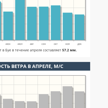
июн
июл
авг
сен
окт
ноя
дек
т в Буе в течение апреля составляет
57.2 мм.
СТЬ ВЕТРА В АПРЕЛЕ, М/С