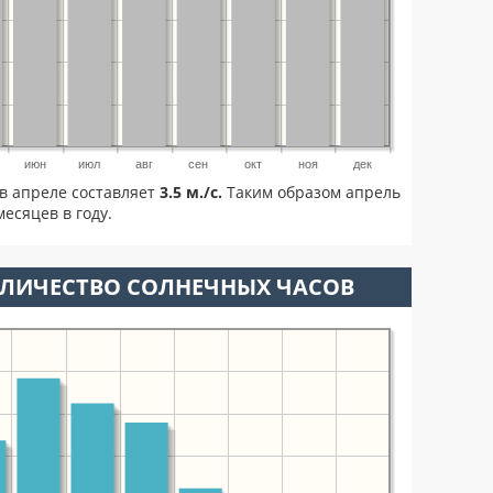
июн
июл
авг
сен
окт
ноя
дек
в апреле составляет
3.5 м./с.
Таким образом апрель
есяцев в году.
ОЛИЧЕСТВО СОЛНЕЧНЫХ ЧАСОВ