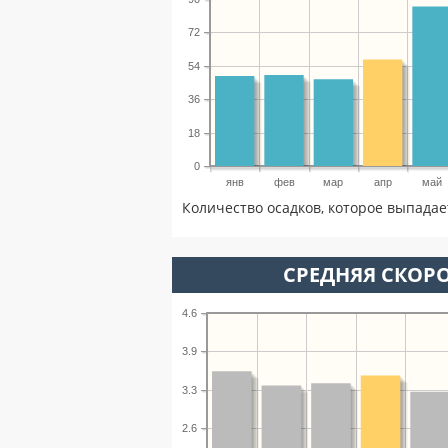
72
54
36
18
0
янв
фев
мар
апр
май
Количество осадков, которое выпадае
СРЕДНЯЯ СКОРО
4.6
3.9
3.3
2.6