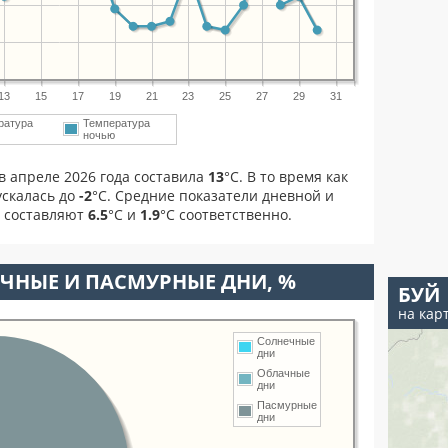
13
15
17
19
21
23
25
27
29
31
ратура
Температура
м
ночью
в апреле 2026 года составила
13
°С. В то время как
скалась до
-2
°C. Средние показатели дневной и
я составляют
6.5
°С и
1.9
°С соответственно.
ЧНЫЕ И ПАСМУРНЫЕ ДНИ, %
БУЙ
на кар
Солнечные
дни
Облачные
дни
Пасмурные
дни