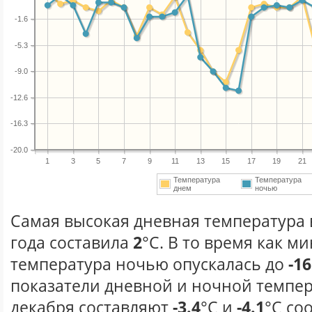
-1.6
-5.3
-9.0
-12.6
-16.3
-20.0
1
3
5
7
9
11
13
15
17
19
21
Температура
Температура
днем
ночью
Самая высокая дневная температура 
года составила
2
°С. В то время как 
температура ночью опускалась до
-16
показатели дневной и ночной темпер
декабря составляют
-3.4
°С и
-4.1
°С со