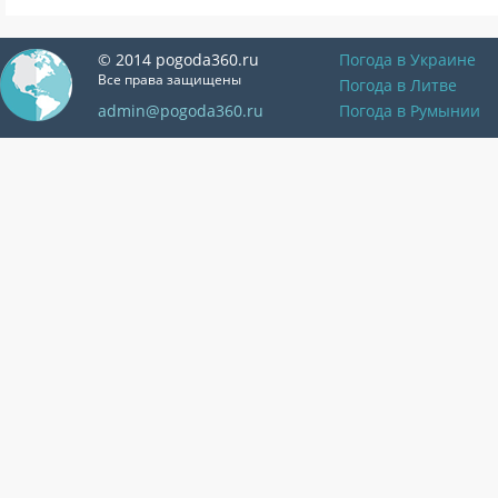
© 2014 pogoda360.ru
Погода в Украине
Все права защищены
Погода в Литве
admin@pogoda360.ru
Погода в Румынии