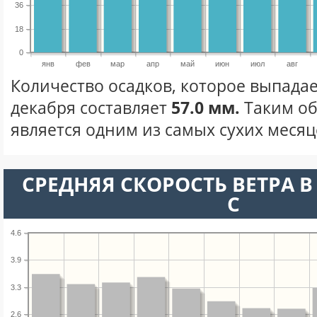
36
18
0
янв
фев
мар
апр
май
июн
июл
авг
Количество осадков, которое выпадае
декабря составляет
57.0 мм.
Таким об
является одним из самых сухих месяце
СРЕДНЯЯ СКОРОСТЬ ВЕТРА В 
С
4.6
3.9
3.3
2.6