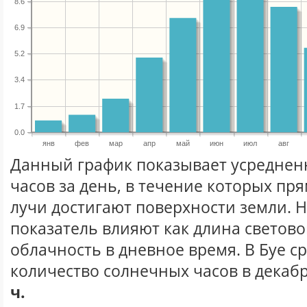
8.6
6.9
5.2
3.4
1.7
0.0
янв
фев
мар
апр
май
июн
июл
авг
Данный график показывает усреднен
часов за день, в течение которых п
лучи достигают поверхности земли. 
показатель влияют как длина световог
облачность в дневное время. В Буе с
количество солнечных часов в декабр
ч.