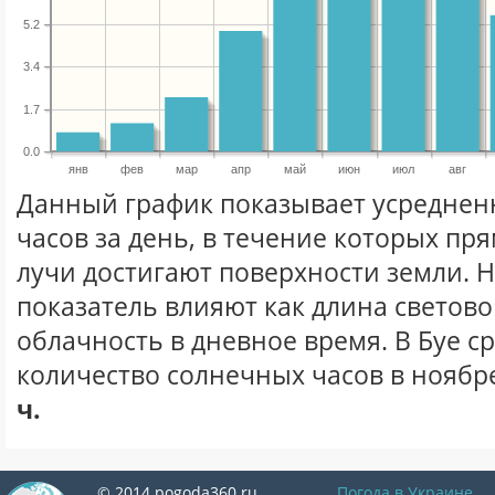
5.2
3.4
1.7
0.0
янв
фев
мар
апр
май
июн
июл
авг
Данный график показывает усреднен
часов за день, в течение которых п
лучи достигают поверхности земли. 
показатель влияют как длина световог
облачность в дневное время. В Буе с
количество солнечных часов в ноябре
ч.
© 2014 pogoda360.ru
Погода в Украине