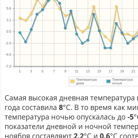
5.6
3.1
0.5
-2.0
-4.5
-7.0
1
3
5
7
9
11
13
15
17
19
21
Температура
Температура
днем
ночью
Самая высокая дневная температура 
года составила
8
°С. В то время как 
температура ночью опускалась до
-5
°
показатели дневной и ночной темпер
ноября составляют
2.2
°С и
0.6
°С соот