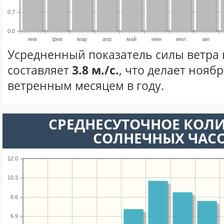
0.7
0.0
янв
фев
мар
апр
май
июн
июл
авг
Усредненный показатель силы ветра 
составляет
3.8 м./с.
, что делает нояб
ветренным месяцем в году.
СРЕДНЕСУТОЧНОЕ КОЛ
СОЛНЕЧНЫХ ЧАС
12.0
10.3
8.6
6.9