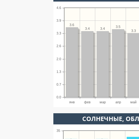
4.6
3.9
3.6
3.5
3.4
3.4
3.3
3.3
2.6
2.0
1.3
0.7
0.0
янв
фев
мар
апр
май
CОЛНЕЧНЫЕ, ОБ
35