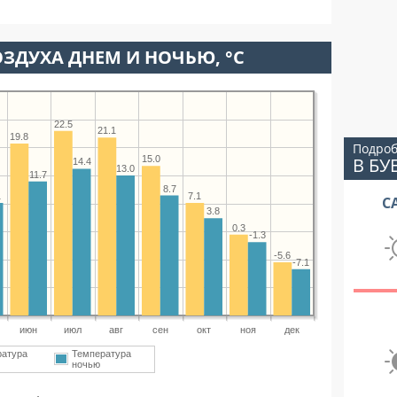
ЗДУХА ДНЕМ И НОЧЬЮ, °C
22.5
21.1
19.8
Подроб
В БУ
15.0
14.4
13.0
11.7
8.7
1
7.1
С
3.8
0.3
-1.3
-5.6
-7.1
июн
июл
авг
сен
окт
ноя
дек
ратура
Температура
ночью