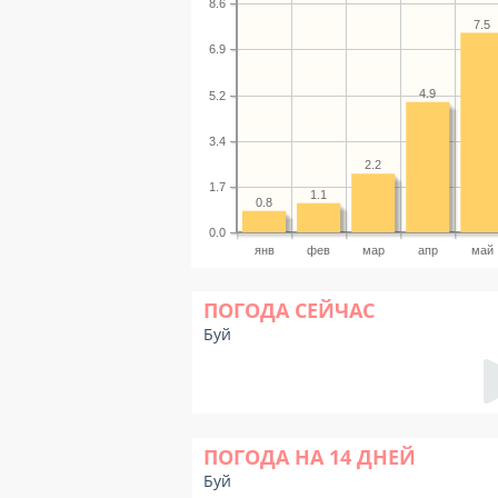
8.6
7.5
6.9
4.9
5.2
3.4
2.2
1.7
1.1
0.8
0.0
янв
фев
мар
апр
май
ПОГОДА СЕЙЧАС
Буй
ПОГОДА НА 14 ДНЕЙ
Буй