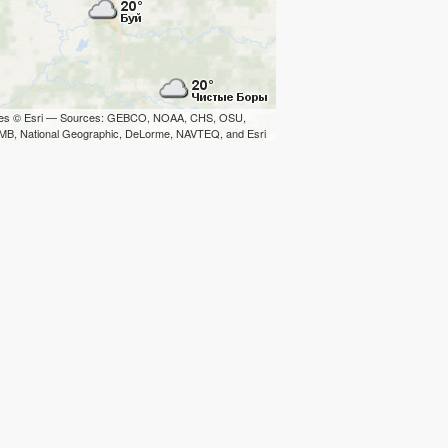
iles © Esri — Sources: GEBCO, NOAA, CHS, OSU,
B, National Geographic, DeLorme, NAVTEQ, and Esri