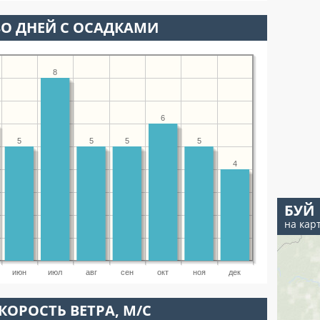
О ДНЕЙ С ОСАДКАМИ
8
6
5
5
5
5
4
БУЙ
на кар
июн
июл
авг
сен
окт
ноя
дек
КОРОСТЬ ВЕТРА, М/С