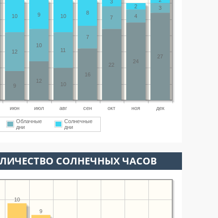
3
2
3
8
9
10
10
4
7
7
10
11
12
27
24
22
16
12
10
9
июн
июл
авг
сен
окт
ноя
дек
Облачные
Солнечные
дни
дни
ОЛИЧЕСТВО СОЛНЕЧНЫХ ЧАСОВ
10
9