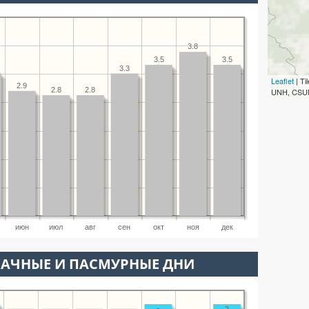
3.8
3.5
3.5
3.3
Leaflet
| T
2.9
2.8
2.8
UNH, CSUM
июн
июл
авг
сен
окт
ноя
дек
ЛАЧНЫЕ И ПАСМУРНЫЕ ДНИ
2