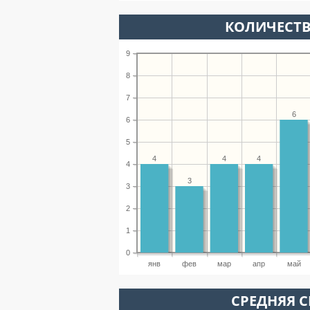
КОЛИЧЕСТВ
9
8
7
6
6
5
4
4
4
4
3
3
2
1
0
янв
фев
мар
апр
май
СРЕДНЯЯ С