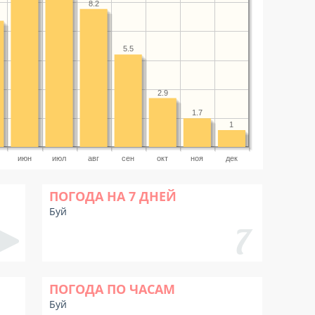
8.2
5.5
2.9
1.7
1
июн
июл
авг
сен
окт
ноя
дек
ПОГОДА НА 7 ДНЕЙ
Буй
ПОГОДА ПО ЧАСАМ
Буй