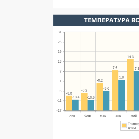
ТЕМПЕРАТУРА ВО
31
25
19
14.3
13
7.6
7.
7
1.8
-0.2
1
-5.0
-6.2
-5
-8.0
-10.4
-10.6
-11
-17
янв
фев
мар
апр
май
Темпе
днем