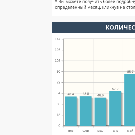
* Вы можете получить более подробн
определенный месяц, кликнув на стол
КОЛИЧЕС
144
126
108
90
85.7
72
57.2
54
48.8
48.4
46.6
36
18
0
янв
фев
мар
апр
май