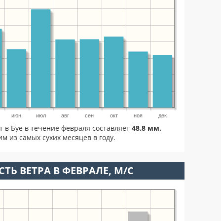
июн
июл
авг
сен
окт
ноя
дек
т в Буе в течение февраля составляет
48.8 мм.
м из самых сухих месяцев в году.
ТЬ ВЕТРА В ФЕВРАЛЕ, М/С