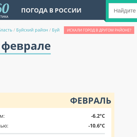
ПОГОДА В РОССИИ
бласть
/
Буйский район
/
Буй
ИСКАЛИ ГОРОД В ДРУГОМ РАЙОНЕ?
в феврале
ФЕВРАЛЬ
м:
-6.2°C
чью:
-10.6°C