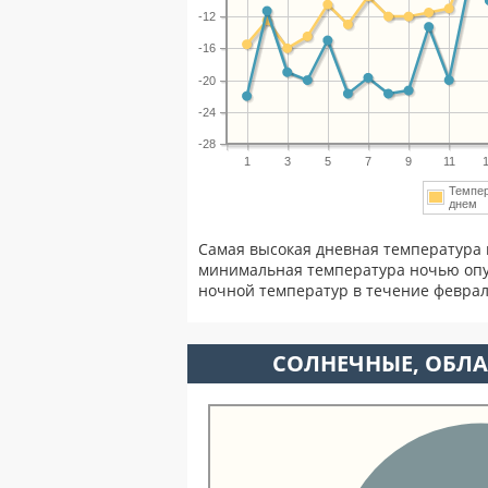
-12
-16
-20
-24
-28
1
3
5
7
9
11
Темпе
днем
Самая высокая дневная температура 
минимальная температура ночью опу
ночной температур в течение февра
CОЛНЕЧНЫЕ, ОБЛА