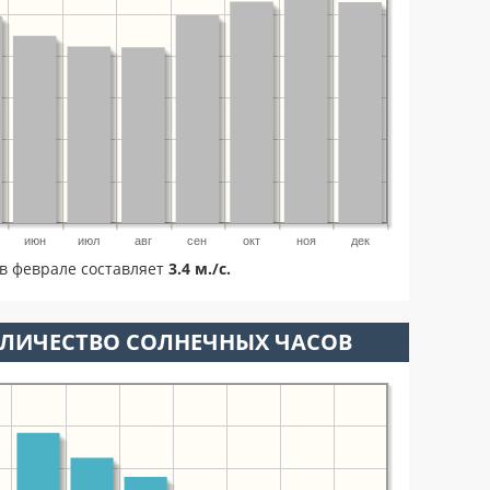
июн
июл
авг
сен
окт
ноя
дек
в феврале составляет
3.4 м./с.
ОЛИЧЕСТВО СОЛНЕЧНЫХ ЧАСОВ