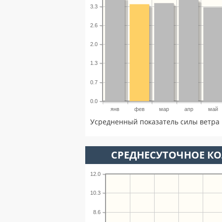
3.3
2.6
2.0
1.3
0.7
0.0
янв
фев
мар
апр
май
Усредненный показатель силы ветра 
СРЕДНЕСУТОЧНОЕ К
12.0
10.3
8.6