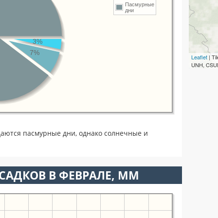
Пасмурные
дни
3%
7%
Leaflet
| T
UNH, CSUM
аются пасмурные дни, однако солнечные и
САДКОВ В ФЕВРАЛЕ, ММ