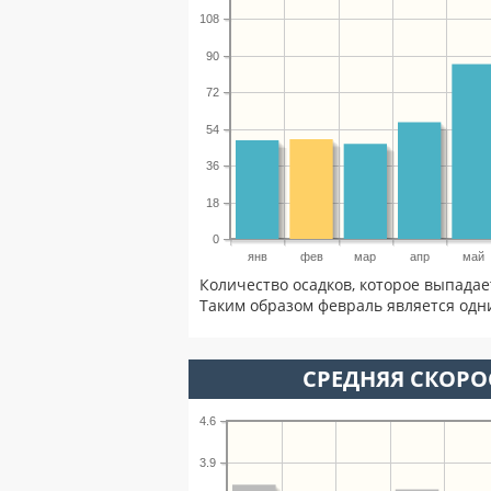
108
90
72
54
36
18
0
янв
фев
мар
апр
май
Количество осадков, которое выпадае
Таким образом февраль является одни
СРЕДНЯЯ СКОРОС
4.6
3.9