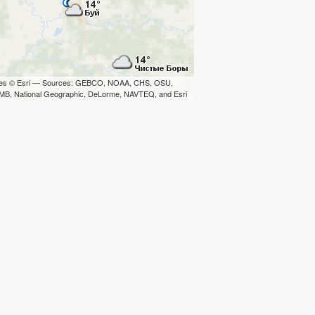
iles © Esri — Sources: GEBCO, NOAA, CHS, OSU,
B, National Geographic, DeLorme, NAVTEQ, and Esri