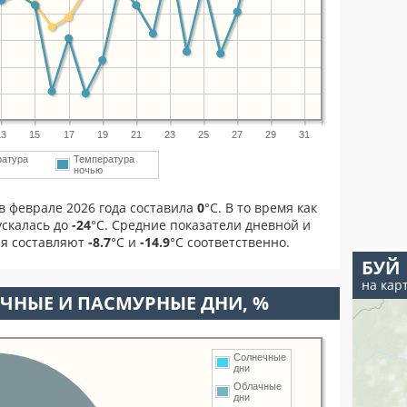
13
15
17
19
21
23
25
27
29
31
ратура
Температура
ночью
в феврале 2026 года составила
0
°С. В то время как
скалась до
-24
°C. Средние показатели дневной и
ля составляют
-8.7
°С и
-14.9
°С соответственно.
БУЙ
на кар
ЧНЫЕ И ПАСМУРНЫЕ ДНИ, %
Солнечные
дни
Облачные
дни