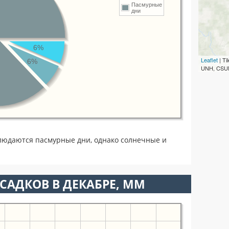
Пасмурные
дни
6%
Leaflet
| T
6%
UNH, CSUM
людаются пасмурные дни, однако солнечные и
САДКОВ В ДЕКАБРЕ, ММ