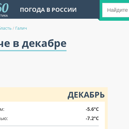
ПОГОДА В РОССИИ
бласть
/
Галич
че в декабре
ДЕКАБРЬ
м:
-5.6°C
чью:
-7.2°C