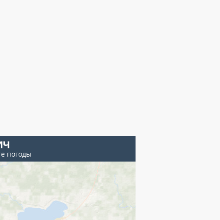
ИЧ
те погоды