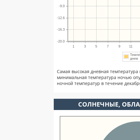
-9.0
-12.6
-16.3
-20.0
1
3
5
7
9
11
Темпе
дне
Самая высокая дневная температура 
минимальная температура ночью опу
ночной температур в течение декаб
CОЛНЕЧНЫЕ, ОБЛА