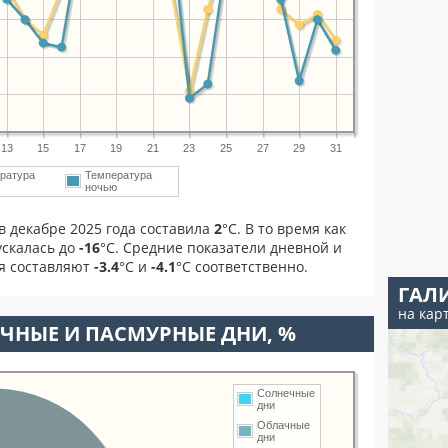
13
15
17
19
21
23
25
27
29
31
ратура
Температура
м
ночью
в декабре 2025 года составила
2
°С. В то время как
скалась до
-16
°C. Средние показатели дневной и
ря составляют
-3.4
°С и
-4.1
°С соответственно.
ГАЛ
на кар
ЧНЫЕ И ПАСМУРНЫЕ ДНИ, %
Солнечные
дни
Облачные
дни