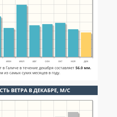
июн
июл
авг
сен
окт
ноя
дек
т в Галиче в течение декабря составляет
56.0 мм.
м из самых сухих месяцев в году.
ТЬ ВЕТРА В ДЕКАБРЕ, М/С