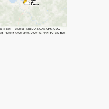
iles © Esri — Sources: GEBCO, NOAA, CHS, OSU,
B, National Geographic, DeLorme, NAVTEQ, and Esri