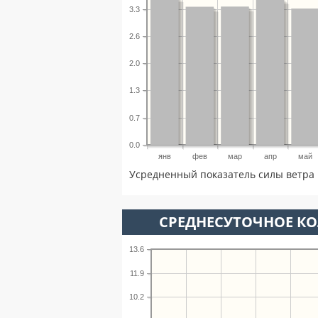
3.3
2.6
2.0
1.3
0.7
0.0
янв
фев
мар
апр
май
Усредненный показатель силы ветра 
СРЕДНЕСУТОЧНОЕ К
13.6
11.9
10.2