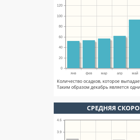
120
100
80
60
40
20
0
янв
фев
мар
апр
май
Количество осадков, которое выпадае
Таким образом декабрь является одни
СРЕДНЯЯ СКОРОС
4.6
3.9