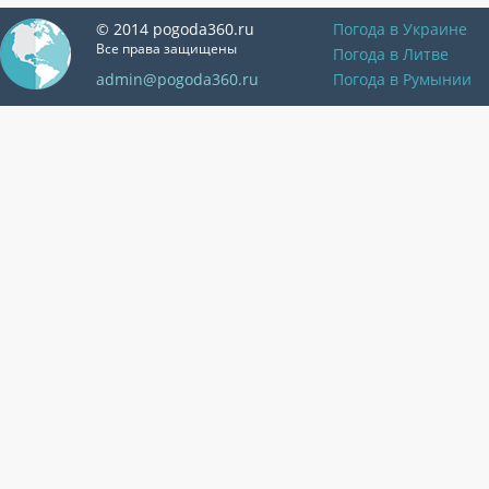
© 2014 pogoda360.ru
Погода в Украине
Все права защищены
Погода в Литве
admin@pogoda360.ru
Погода в Румынии