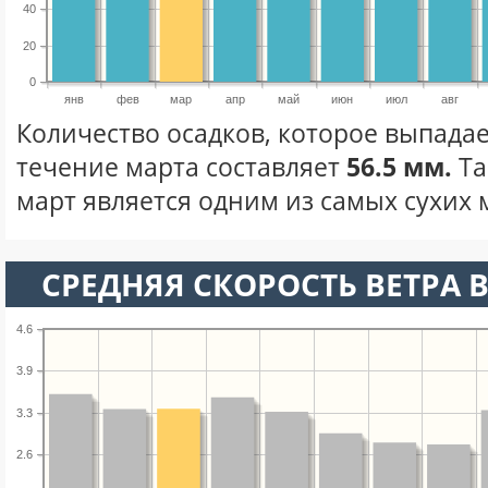
40
20
0
янв
фев
мар
апр
май
июн
июл
авг
Количество осадков, которое выпадае
течение марта составляет
56.5 мм.
Та
март является одним из самых сухих м
СРЕДНЯЯ СКОРОСТЬ ВЕТРА В
4.6
3.9
3.3
2.6