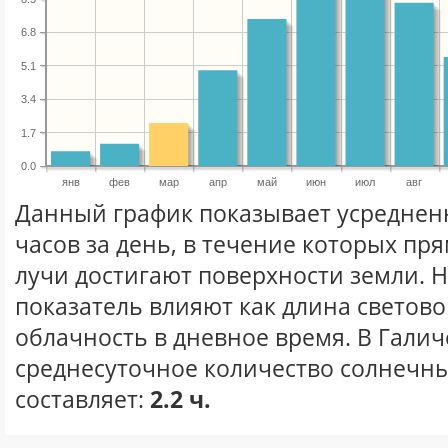
6.8
5.1
3.4
1.7
0.0
янв
фев
мар
апр
май
июн
июл
авг
Данный график показывает усреднен
часов за день, в течение которых п
лучи достигают поверхности земли. 
показатель влияют как длина световог
облачность в дневное время. В Галич
среднесуточное количество солнечны
составляет:
2.2 ч.