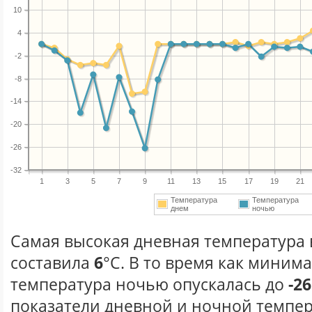
10
4
-2
-8
-14
-20
-26
-32
1
3
5
7
9
11
13
15
17
19
21
Температура
Температура
днем
ночью
Самая высокая дневная температура в
составила
6
°С. В то время как миним
температура ночью опускалась до
-26
показатели дневной и ночной темпер