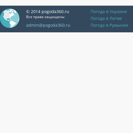
© 2014 pogoda360.ru
Погода в Украине
Все права защищены
Погода в Литве
admin@pogoda360.ru
Погода в Румынии