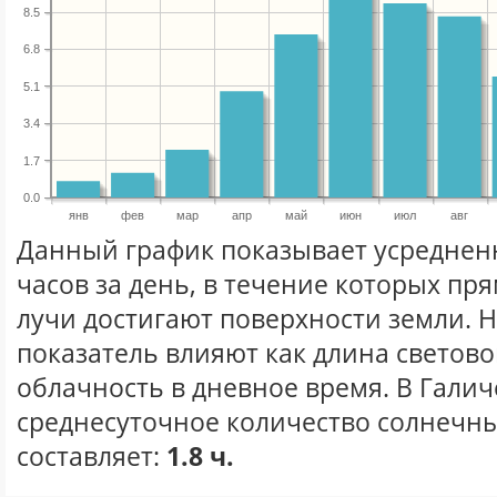
8.5
6.8
5.1
3.4
1.7
0.0
янв
фев
мар
апр
май
июн
июл
авг
Данный график показывает усреднен
часов за день, в течение которых п
лучи достигают поверхности земли. 
показатель влияют как длина световог
облачность в дневное время. В Галич
среднесуточное количество солнечны
составляет:
1.8 ч.