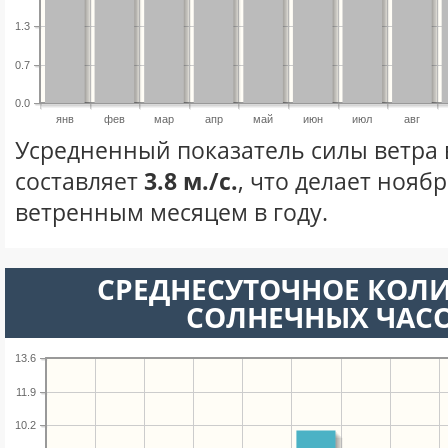
1.3
0.7
0.0
янв
фев
мар
апр
май
июн
июл
авг
Усредненный показатель силы ветра 
составляет
3.8 м./с.
, что делает нояб
ветренным месяцем в году.
СРЕДНЕСУТОЧНОЕ КОЛ
СОЛНЕЧНЫХ ЧАС
13.6
11.9
10.2