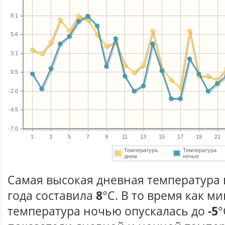
8.1
5.6
3.1
0.5
-2.0
-4.5
-7.0
1
3
5
7
9
11
13
15
17
19
21
Температура
Температура
днем
ночью
Самая высокая дневная температура 
года составила
8
°С. В то время как 
температура ночью опускалась до
-5
°