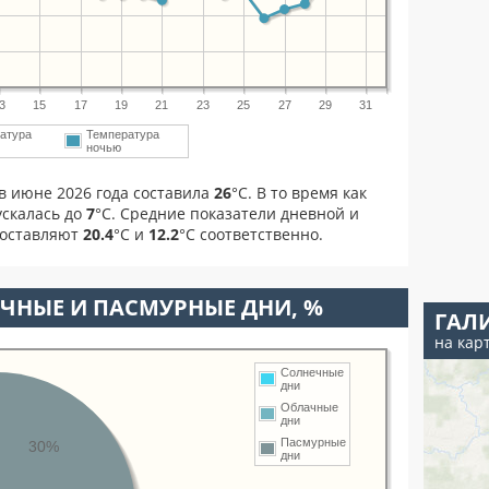
3
15
17
19
21
23
25
27
29
31
атура
Температура
ночью
в июне 2026 года составила
26
°С. В то время как
скалась до
7
°C. Средние показатели дневной и
составляют
20.4
°С и
12.2
°С соответственно.
ЧНЫЕ И ПАСМУРНЫЕ ДНИ, %
ГАЛ
на кар
Солнечные
дни
Облачные
дни
Пасмурные
30%
дни