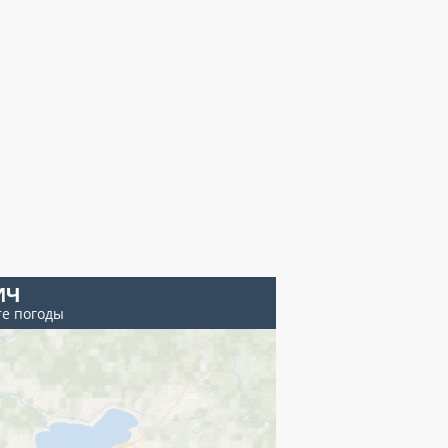
ИЧ
те погоды