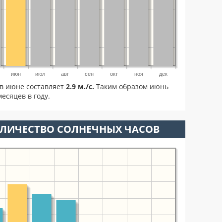
июн
июл
авг
сен
окт
ноя
дек
в июне составляет
2.9 м./с.
Таким образом июнь
есяцев в году.
ОЛИЧЕСТВО СОЛНЕЧНЫХ ЧАСОВ