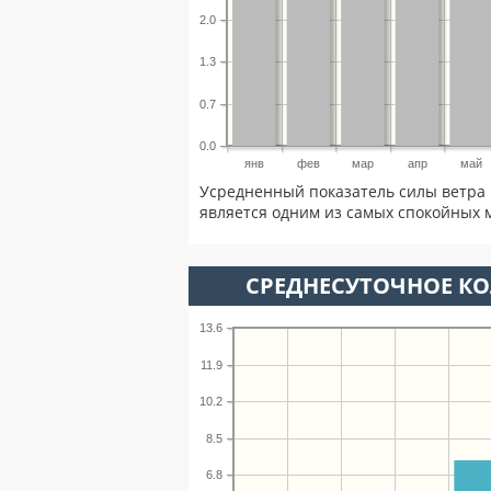
2.0
1.3
0.7
0.0
янв
фев
мар
апр
май
Усредненный показатель силы ветра 
является одним из самых спокойных м
СРЕДНЕСУТОЧНОЕ К
13.6
11.9
10.2
8.5
6.8