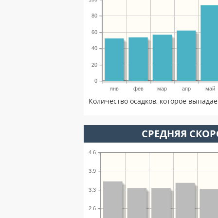
80
60
40
20
0
янв
фев
мар
апр
май
Количество осадков, которое выпадае
СРЕДНЯЯ СКОР
4.6
3.9
3.3
2.6