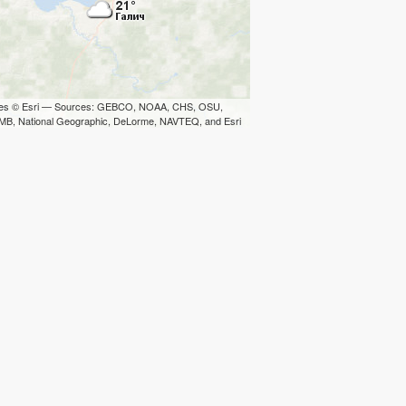
iles © Esri — Sources: GEBCO, NOAA, CHS, OSU,
B, National Geographic, DeLorme, NAVTEQ, and Esri