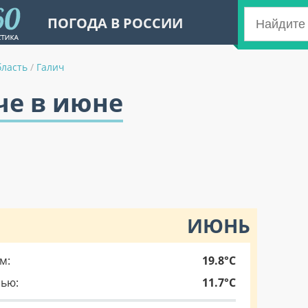
ПОГОДА В РОССИИ
бласть
/
Галич
че в июне
ИЮНЬ
м:
19.8°C
чью:
11.7°C