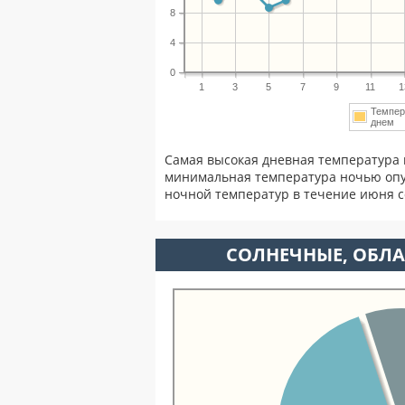
8
4
0
1
3
5
7
9
11
1
Темпер
днем
Самая высокая дневная температура 
минимальная температура ночью опу
ночной температур в течение июня 
CОЛНЕЧНЫЕ, ОБЛА