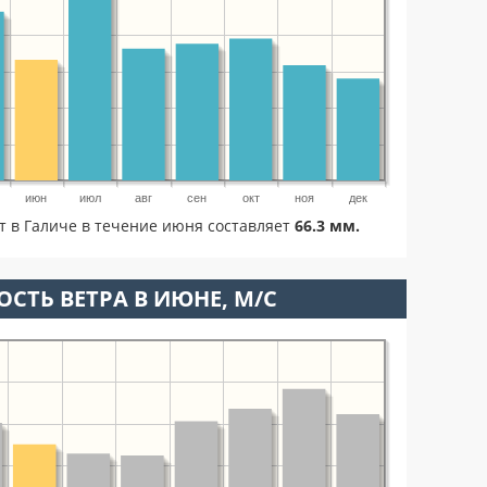
июн
июл
авг
сен
окт
ноя
дек
т в Галиче в течение июня составляет
66.3 мм.
ОСТЬ ВЕТРА В ИЮНЕ, М/С