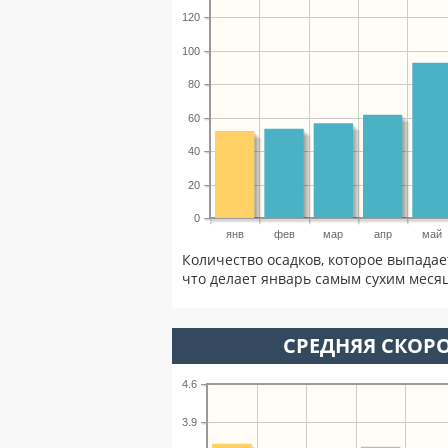
120
100
80
60
40
20
0
янв
фев
мар
апр
май
Количество осадков, которое выпадае
что делает январь самым сухим месяц
СРЕДНЯЯ СКОРО
4.6
3.9