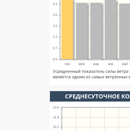
3.3
2.6
2.0
1.3
0.7
0.0
янв
фев
мар
апр
май
Усредненный показатель силы ветра 
является одним из самых ветренных м
СРЕДНЕСУТОЧНОЕ К
13.6
11.9
10.2