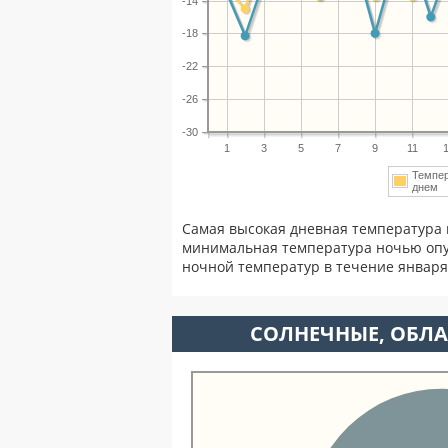
-14
-18
-22
-26
-30
1
3
5
7
9
11
Темпе
днем
Самая высокая дневная температура 
минимальная температура ночью опу
ночной температур в течение январ
CОЛНЕЧНЫЕ, ОБЛА