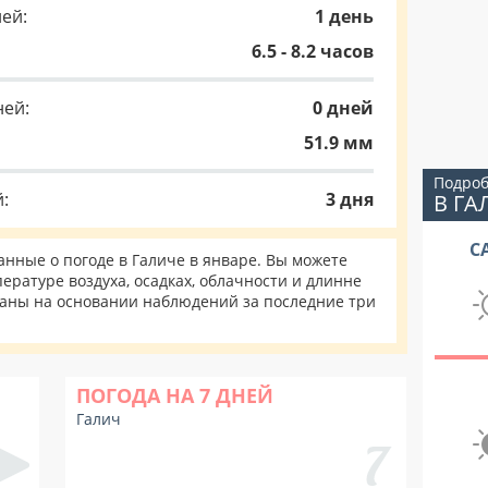
ей:
1 день
6.5 - 8.2 часов
ней:
0 дней
51.9 мм
Подроб
:
3 дня
В ГА
С
нные о погоде в Галиче в январе. Вы можете
ературе воздуха, осадках, облачности и длинне
таны на основании наблюдений за последние три
ПОГОДА НА 7 ДНЕЙ
Галич