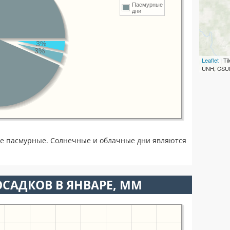
Пасмурные
дни
3%
3%
Leaflet
| T
UNH, CSUM
че пасмурные. Солнечные и облачные дни являются
САДКОВ В ЯНВАРЕ, ММ