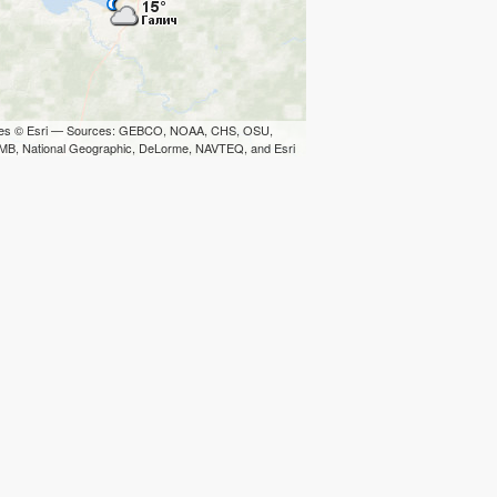
iles © Esri — Sources: GEBCO, NOAA, CHS, OSU,
B, National Geographic, DeLorme, NAVTEQ, and Esri