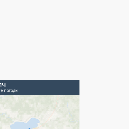
ИЧ
те погоды