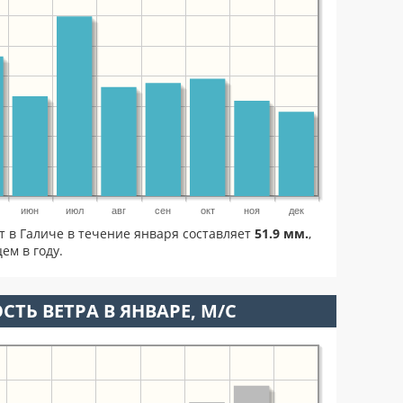
июн
июл
авг
сен
окт
ноя
дек
т в Галиче в течение января составляет
51.9 мм.
,
ем в году.
СТЬ ВЕТРА В ЯНВАРЕ, М/С