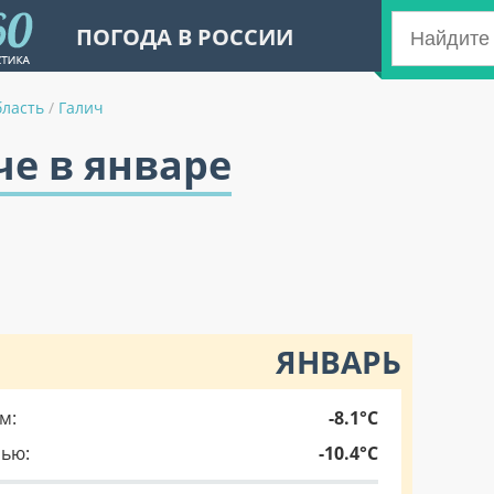
ПОГОДА В РОССИИ
бласть
/
Галич
че в январе
ЯНВАРЬ
м:
-8.1°C
чью:
-10.4°C