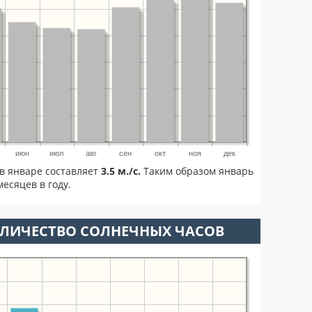
июн
июл
авг
сен
окт
ноя
дек
в январе составляет
3.5 м./с.
Таким образом январь
есяцев в году.
ОЛИЧЕСТВО СОЛНЕЧНЫХ ЧАСОВ