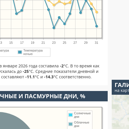
13
15
17
19
21
23
25
27
29
31
ратура
Температура
ночью
в январе 2026 года составила
-2
°С. В то время как
скалась до
-25
°C. Средние показатели дневной и
я составляют
-11.1
°С и
-14.3
°С соответственно.
ГАЛ
на кар
ЧНЫЕ И ПАСМУРНЫЕ ДНИ, %
Солнечные
дни
Облачные
дни