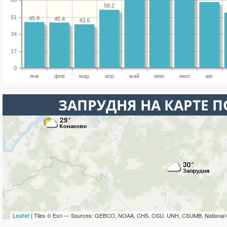
68
58.2
51
45.9
45.4
43.6
34
17
0
янв
фев
мар
апр
май
июн
июл
авг
ЗАПРУДНЯ НА КАРТЕ 
Leaflet
| Tiles © Esri — Sources: GEBCO, NOAA, CHS, OSU, UNH, CSUMB, National 