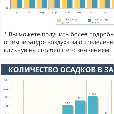
-14
янв
фев
мар
апр
май
июн
июл
авг
Температура
Температура
днем
ночью
* Вы можете получить более подро
о температуре воздуха за определен
кликнув на столбец с его значением.
КОЛИЧЕСТВО ОСАДКОВ В ЗА
136
119
103.6
102
95.1
85.3
85
66