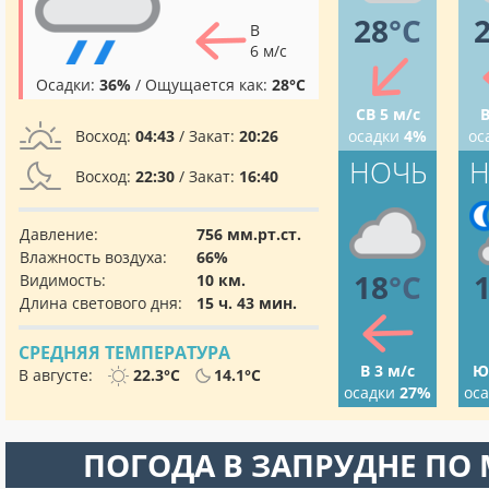
28
°C
В
6 м/с
Осадки:
36%
/ Ощущается как:
28°C
СВ 5 м/с
В
Восход:
04:43
/ Закат:
20:26
осадки
4%
ос
НОЧЬ
Н
Восход:
22:30
/ Закат:
16:40
Давление:
756 мм.рт.ст.
Влажность воздуха:
66%
18
°C
Видимость:
10 км.
Длина светового дня:
15 ч. 43 мин.
СРЕДНЯЯ ТЕМПЕРАТУРА
В 3 м/с
Ю
В августе:
22.3°C
14.1°C
осадки
27%
ос
ПОГОДА В ЗАПРУДНЕ ПО