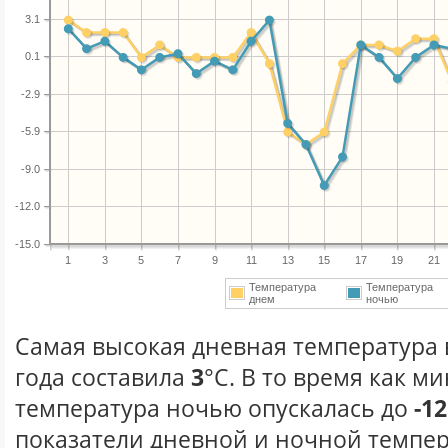
3.1
0.1
-2.9
-5.9
-9.0
-12.0
-15.0
1
3
5
7
9
11
13
15
17
19
21
Температура
Температура
днем
ночью
Самая высокая дневная температура 
года составила
3
°С. В то время как 
температура ночью опускалась до
-12
показатели дневной и ночной темпер