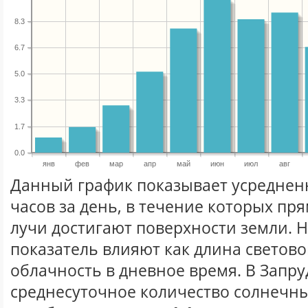
8.3
6.7
5.0
3.3
1.7
0.0
янв
фев
мар
апр
май
июн
июл
авг
Данный график показывает усреднен
часов за день, в течение которых п
лучи достигают поверхности земли. 
показатель влияют как длина световог
облачность в дневное время. В Запру
среднесуточное количество солнечны