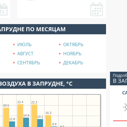
АПРУДНЕ ПО МЕСЯЦАМ
ИЮЛЬ
ОКТЯБРЬ
АВГУСТ
НОЯБРЬ
СЕНТЯБРЬ
ДЕКАБРЬ
Подроб
В ЗА
ВОЗДУХА В ЗАПРУДНЕ, °C
С
22.4
22.3
20.5
16.3
14.9
14.1
12.8
9.9
8.5