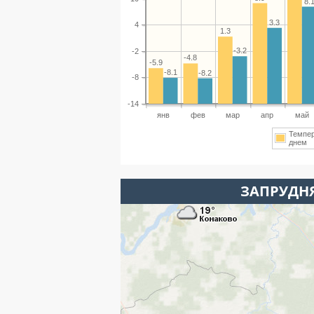
8.
3.3
4
1.3
-3.2
-2
-4.8
-5.9
-8.1
-8.2
-8
-14
янв
фев
мар
апр
май
Темпе
днем
ЗАПРУДНЯ