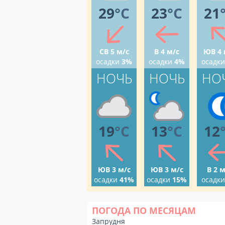
29
°C
23
°C
21
СВ 5 м/с
В 4 м/с
ЮВ 4 
осадки
3%
осадки
4%
осадки
НОЧЬ
НОЧЬ
НО
19
°C
13
°C
12
ЮВ 3 м/с
ЮВ 3 м/с
В 2 м
осадки
41%
осадки
15%
осадки
ПОГОДА ПО МЕСЯЦАМ
Запрудня