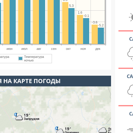
1
5.3
1.6
-0.1
-3.6
-5.2
С
июн
июл
авг
сен
окт
ноя
дек
ратура
Температура
ночью
С
 НА КАРТЕ ПОГОДЫ
С