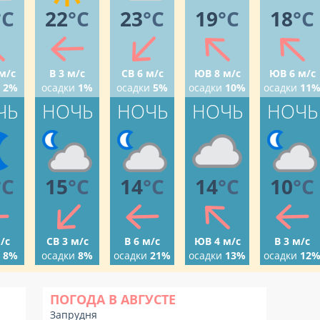
°C
22
°C
23
°C
19
°C
18
°C
м/с
В 3 м/с
СВ 6 м/с
ЮВ 8 м/с
ЮВ 6 м/с
2%
осадки
1%
осадки
5%
осадки
10%
осадки
11
ЧЬ
НОЧЬ
НОЧЬ
НОЧЬ
НОЧЬ
°C
15
°C
14
°C
14
°C
10
°C
/с
СВ 3 м/с
В 6 м/с
ЮВ 4 м/с
В 3 м/с
8%
осадки
8%
осадки
21%
осадки
13%
осадки
12
ПОГОДА В АВГУСТЕ
Запрудня