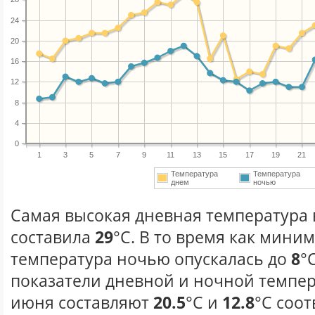
24
20
16
12
8
4
0
1
3
5
7
9
11
13
15
17
19
21
Температура
Температура
днем
ночью
Самая высокая дневная температура 
составила
29
°С. В то время как мини
температура ночью опускалась до
8
°
показатели дневной и ночной темпер
июня составляют
20.5
°С и
12.8
°С соот