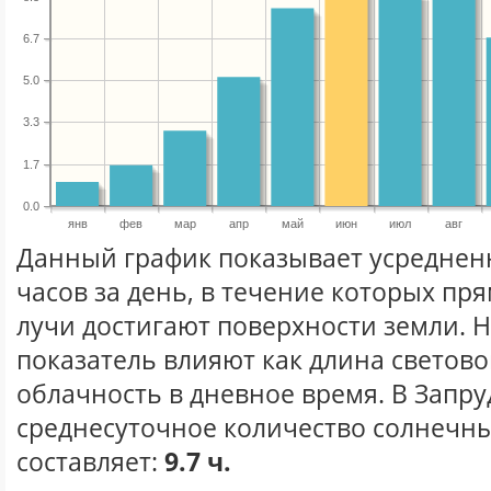
6.7
5.0
3.3
1.7
0.0
янв
фев
мар
апр
май
июн
июл
авг
Данный график показывает усреднен
часов за день, в течение которых п
лучи достигают поверхности земли. 
показатель влияют как длина световог
облачность в дневное время. В Запру
среднесуточное количество солнечны
составляет:
9.7 ч.