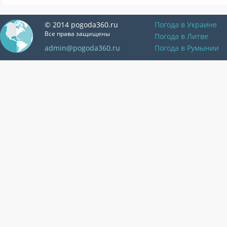
© 2014 pogoda360.ru
Погода в Украине
Все права защищены
Погода в Литве
admin@pogoda360.ru
Погода в Румынии