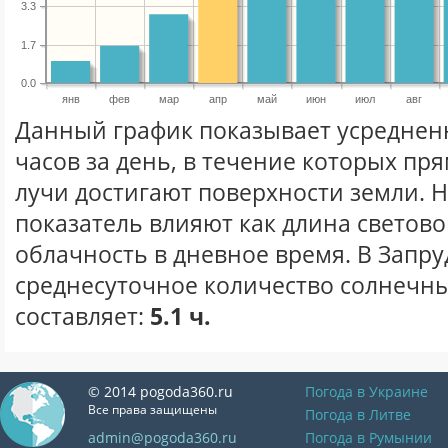
3.3
1.7
0.0
янв
фев
мар
апр
май
июн
июл
авг
Данный график показывает усреднен
часов за день, в течение которых п
лучи достигают поверхности земли. 
показатель влияют как длина световог
облачность в дневное время. В Запру
среднесуточное количество солнечны
составляет:
5.1 ч.
© 2014 pogoda360.ru
Погода в Украине
Все права защищены
Погода в Литве
admin@pogoda360.ru
Погода в Румынии