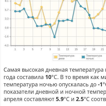
8.1
5.7
3.3
0.8
-1.6
-4.0
1
3
5
7
9
11
13
15
17
19
21
Температура
Температура
днем
ночью
Самая высокая дневная температура 
года составила
10
°С. В то время как
температура ночью опускалась до
-1
°
показатели дневной и ночной темпер
апреля составляют
5.9
°С и
2.5
°С соот