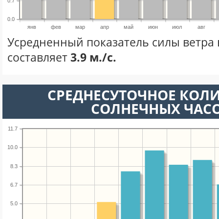
0.7
0.0
янв
фев
мар
апр
май
июн
июл
авг
Усредненный показатель силы ветра 
составляет
3.9 м./с.
СРЕДНЕСУТОЧНОЕ КОЛ
СОЛНЕЧНЫХ ЧАС
11.7
10.0
8.3
6.7
5.0