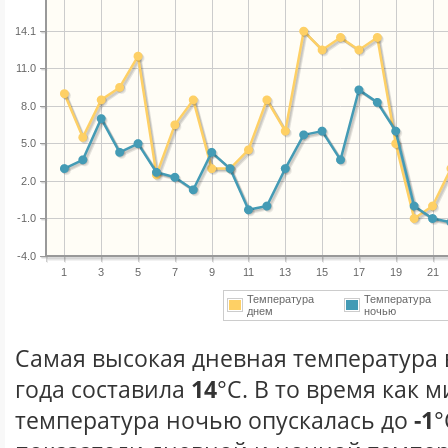
14.1
11.0
8.0
5.0
2.0
-1.0
-4.0
1
3
5
7
9
11
13
15
17
19
21
Температура
Температура
днем
ночью
Самая высокая дневная температура 
года составила
14
°С. В то время как
температура ночью опускалась до
-1
°