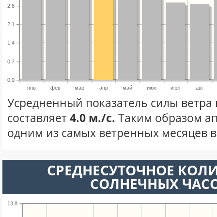
2.8
2.1
1.4
0.7
0.0
янв
фев
мар
апр
май
июн
июл
авг
Усредненный показатель силы ветра 
составляет
4.0 м./с.
Таким образом ап
одним из самых ветренных месяцев в 
СРЕДНЕСУТОЧНОЕ КОЛ
СОЛНЕЧНЫХ ЧАС
13.8