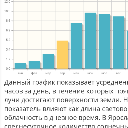
12.0
10.3
8.6
6.9
5.2
3.4
1.7
0.0
янв
фев
мар
апр
май
июн
июл
авг
Данный график показывает усреднен
часов за день, в течение которых п
лучи достигают поверхности земли. 
показатель влияют как длина световог
облачность в дневное время. В Яросл
среднесуточное количество солнечны