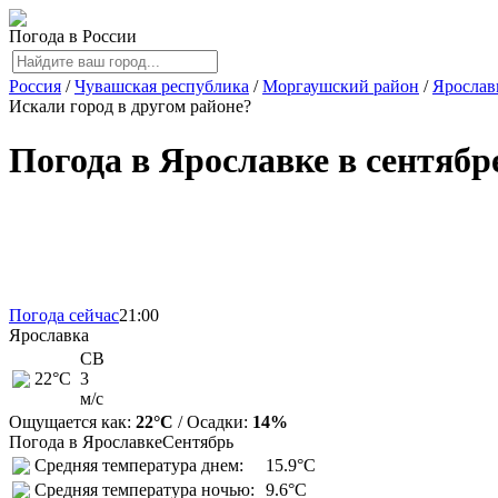
Погода в России
Россия
/
Чувашская республика
/
Моргаушский район
/
Ярослав
Искали город в другом районе?
Погода в Ярославке в сентябр
Погода сейчас
21:00
Ярославка
СВ
22
°C
3
м/с
Ощущается как:
22°C
/ Осадки:
14%
Погода в Ярославке
Сентябрь
Средняя температура днем:
15.9°C
Средняя температура ночью:
9.6°C