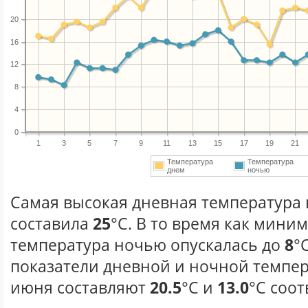
20
16
12
8
4
0
1
3
5
7
9
11
13
15
17
19
21
Температура
Температура
днем
ночью
Самая высокая дневная температура 
составила
25
°С. В то время как мини
температура ночью опускалась до
8
°
показатели дневной и ночной темпер
июня составляют
20.5
°С и
13.0
°С соот