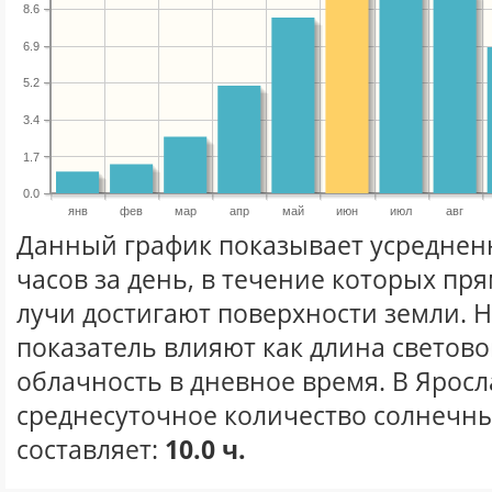
8.6
6.9
5.2
3.4
1.7
0.0
янв
фев
мар
апр
май
июн
июл
авг
Данный график показывает усреднен
часов за день, в течение которых п
лучи достигают поверхности земли. 
показатель влияют как длина световог
облачность в дневное время. В Яросл
среднесуточное количество солнечны
составляет:
10.0 ч.