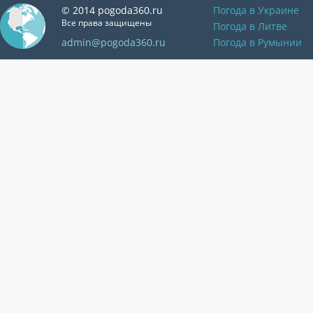
© 2014 pogoda360.ru
Погода в Украине
Все права защищены
Погода в Литве
admin@pogoda360.ru
Погода в Румынии