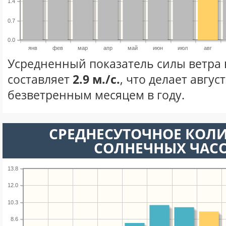
1.4
0.7
0.0
янв
фев
мар
апр
май
июн
июл
авг
Усредненный показатель силы ветра в
составляет
2.9 м./с.
, что делает авгус
безветренным месяцем в году.
СРЕДНЕСУТОЧНОЕ КОЛ
СОЛНЕЧНЫХ ЧАС
13.8
12.0
10.3
8.6