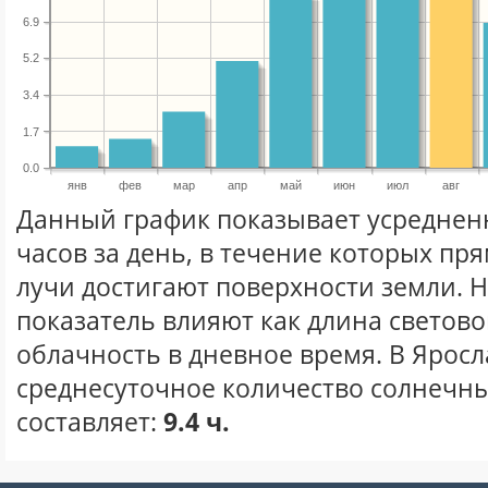
6.9
5.2
3.4
1.7
0.0
янв
фев
мар
апр
май
июн
июл
авг
Данный график показывает усреднен
часов за день, в течение которых п
лучи достигают поверхности земли. 
показатель влияют как длина световог
облачность в дневное время. В Яросл
среднесуточное количество солнечных
составляет:
9.4 ч.