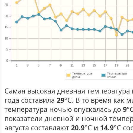
25
20
15
10
5
0
1
3
5
7
9
11
13
15
17
19
21
Температура
Температура
днем
ночью
Самая высокая дневная температура в
года составила
29
°С. В то время как
температура ночью опускалась до
9
°
показатели дневной и ночной темпер
августа составляют
20.9
°С и
14.9
°С со