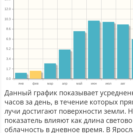
12.0
10.3
8.6
6.9
5.2
3.4
1.7
0.0
янв
фев
мар
апр
май
июн
июл
авг
Данный график показывает усреднен
часов за день, в течение которых п
лучи достигают поверхности земли. 
показатель влияют как длина световог
облачность в дневное время. В Яросл