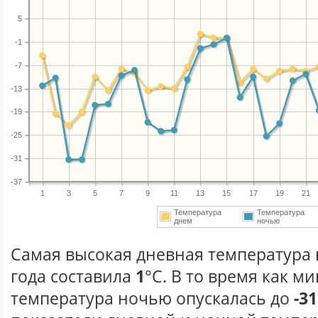
5
-1
-7
-13
-19
-25
-31
-37
1
3
5
7
9
11
13
15
17
19
21
Температура
Температура
днем
ночью
Самая высокая дневная температура 
года составила
1
°С. В то время как 
температура ночью опускалась до
-31