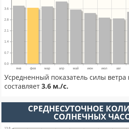
3.6
2.8
2.1
1.4
0.7
0.0
янв
фев
мар
апр
май
июн
июл
авг
Усредненный показатель силы ветра 
составляет
3.6 м./с.
СРЕДНЕСУТОЧНОЕ КОЛ
СОЛНЕЧНЫХ ЧАС
13.8