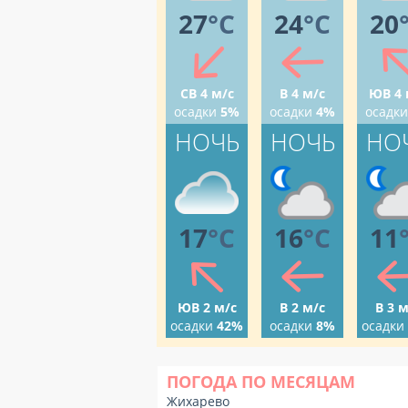
27
°C
24
°C
20
СВ 4 м/с
В 4 м/с
ЮВ 4 
осадки
5%
осадки
4%
осадки
НОЧЬ
НОЧЬ
НО
17
°C
16
°C
11
ЮВ 2 м/с
В 2 м/с
В 3 м
осадки
42%
осадки
8%
осадки
ПОГОДА ПО МЕСЯЦАМ
Жихарево