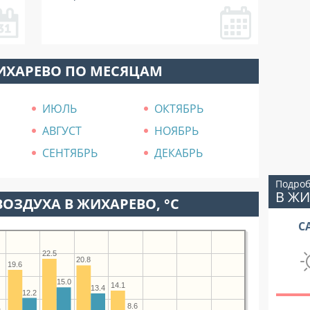
ИХАРЕВО ПО МЕСЯЦАМ
ИЮЛЬ
ОКТЯБРЬ
АВГУСТ
НОЯБРЬ
СЕНТЯБРЬ
ДЕКАБРЬ
Подроб
В Ж
ОЗДУХА В ЖИХАРЕВО, °C
С
22.5
20.8
19.6
15.0
14.1
13.4
12.2
8.6