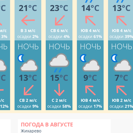
°C
21
°C
23
°C
14
°C
13
°C
м/с
В 3 м/с
СВ 6 м/с
ЮВ 4 м/с
ЮВ 4 м/с
3%
осадки
2%
осадки
4%
осадки
61%
осадки
39
ЧЬ
НОЧЬ
НОЧЬ
НОЧЬ
НОЧЬ
°C
13
°C
15
°C
9
°C
7
°C
/с
СВ 2 м/с
С 2 м/с
ЮВ 4 м/с
ЮВ 2 м/с
12%
осадки
9%
осадки
58%
осадки
17%
осадки
21
ПОГОДА В АВГУСТЕ
Жихарево