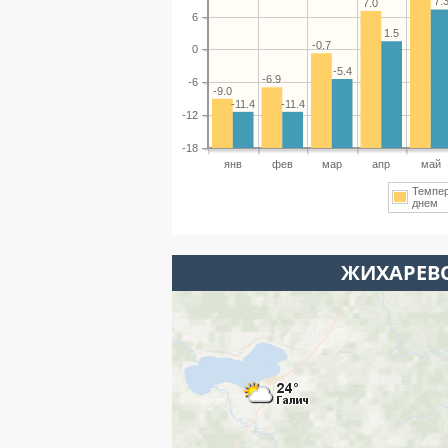
7.
7.0
6
1.5
-0.7
0
-5.4
-6.9
-6
-9.0
-11.4
-11.4
-12
-18
янв
фев
мар
апр
май
Темпе
днем
ЖИХАРЕВО