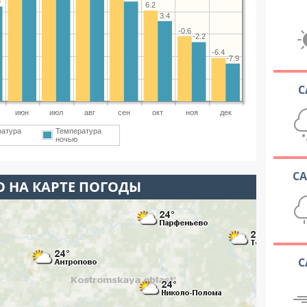
3
6.2
3.4
-0.6
-2.2
-6.4
-7.9
С
июн
июл
авг
сен
окт
ноя
дек
ратура
Температура
ночью
С
 НА КАРТЕ ПОГОДЫ
С