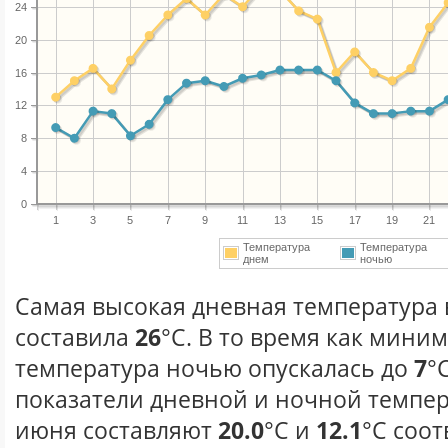
24
20
16
12
8
4
0
1
3
5
7
9
11
13
15
17
19
21
Температура
Температура
днем
ночью
Самая высокая дневная температура 
составила
26
°С. В то время как мини
температура ночью опускалась до
7
°
показатели дневной и ночной темпер
июня составляют
20.0
°С и
12.1
°С соот