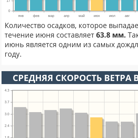
17
0
янв
фев
мар
апр
май
июн
июл
авг
Количество осадков, которое выпадае
течение июня составляет
63.8 мм.
Та
июнь является одним из самых дождл
году.
СРЕДНЯЯ СКОРОСТЬ ВЕТРА 
4.3
3.7
3.0
2.4
1.8