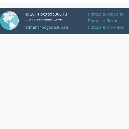
© 2014 pogoda360.ru
Погода в Украине
Все права защищены
Погода в Литве
admin@pogoda360.ru
Погода в Румынии