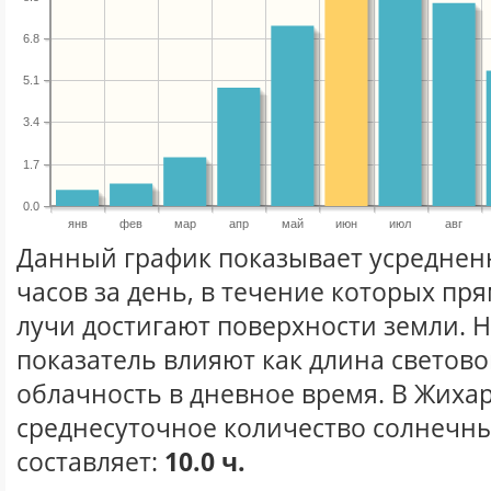
6.8
5.1
3.4
1.7
0.0
янв
фев
мар
апр
май
июн
июл
авг
Данный график показывает усреднен
часов за день, в течение которых п
лучи достигают поверхности земли. 
показатель влияют как длина световог
облачность в дневное время. В Жиха
среднесуточное количество солнечны
составляет:
10.0 ч.