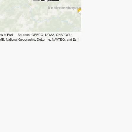
iles © Esri — Sources: GEBCO, NOAA, CHS, OSU,
B, National Geographic, DeLorme, NAVTEQ, and Esri