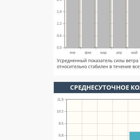
1.8
1.2
0.6
0.0
янв
фев
мар
апр
май
Усредненный показатель силы ветра 
относительно стабилен в течение всег
СРЕДНЕСУТОЧНОЕ К
11.9
10.2
8.5
6.8