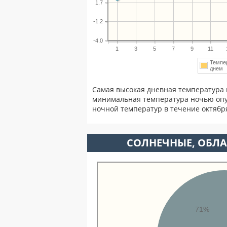
1.7
-1.2
-4.0
1
3
5
7
9
11
Темпе
дне
Самая высокая дневная температура 
минимальная температура ночью опу
ночной температур в течение октябр
CОЛНЕЧНЫЕ, ОБЛА
71%