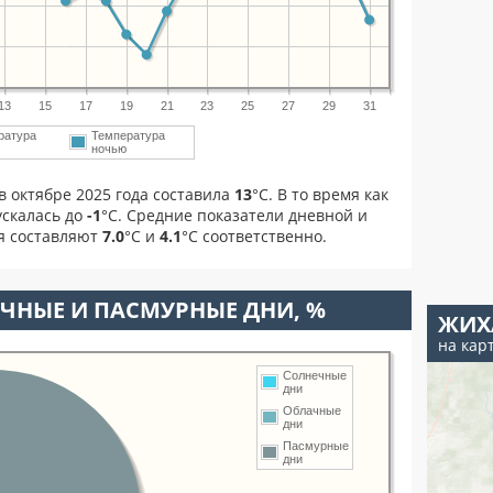
13
15
17
19
21
23
25
27
29
31
ратура
Температура
м
ночью
в октябре 2025 года составила
13
°С. В то время как
скалась до
-1
°C. Средние показатели дневной и
я составляют
7.0
°С и
4.1
°С соответственно.
ЧНЫЕ И ПАСМУРНЫЕ ДНИ, %
ЖИХ
на кар
Солнечные
дни
Облачные
дни
Пасмурные
дни