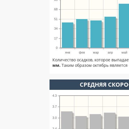
68
51
34
17
0
янв
фев
мар
апр
май
Количество осадков, которое выпадае
мм.
Таким образом октябрь является 
СРЕДНЯЯ СКОРОС
4.3
3.7
3.0
2.4