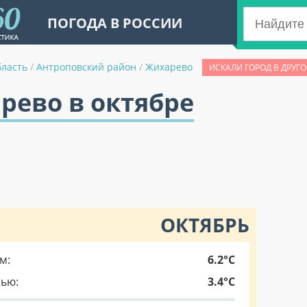
ПОГОДА В РОССИИ
бласть
/
Антроповский район
/
Жихарево
ИСКАЛИ ГОРОД В ДРУГ
рево в октябре
ОКТЯБРЬ
м:
6.2°C
чью:
3.4°C