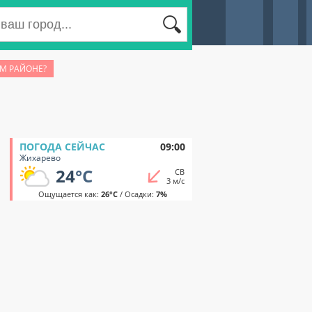
ОМ РАЙОНЕ?
ПОГОДА СЕЙЧАС
09:00
Жихарево
24
°C
СВ
3 м/с
Ощущается как:
26°C
/ Осадки:
7%