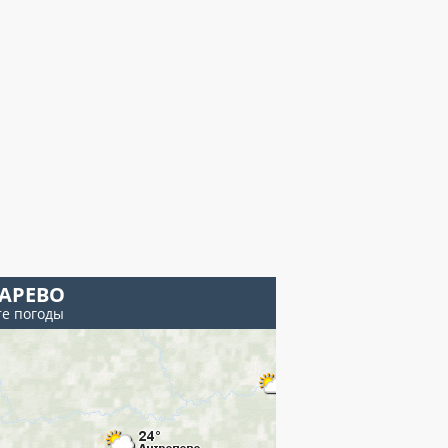
АРЕВО
те погоды