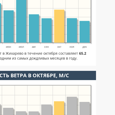
июн
июл
авг
сен
окт
ноя
дек
т в Жихарево в течение октября составляет
65.2
одним из самых дождливых месяцев в году.
ТЬ ВЕТРА В ОКТЯБРЕ, М/С