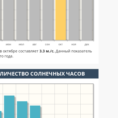
июн
июл
авг
сен
окт
ноя
дек
в октябре составляет
3.3 м./с.
Данный показатель
о года.
ОЛИЧЕСТВО СОЛНЕЧНЫХ ЧАСОВ