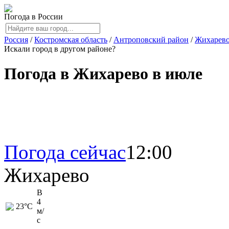
Погода в России
Россия
/
Костромская область
/
Антроповский район
/
Жихарев
Искали город в другом районе?
Погода в Жихарево в июле
Погода сейчас
12:00
Жихарево
В
4
23
°C
м/
с