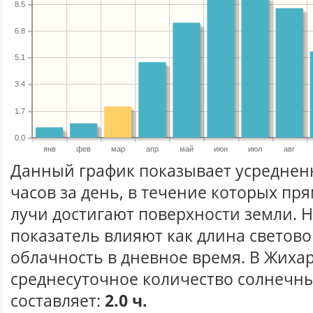
8.5
6.8
5.1
3.4
1.7
0.0
янв
фев
мар
апр
май
июн
июл
авг
Данный график показывает усреднен
часов за день, в течение которых п
лучи достигают поверхности земли. 
показатель влияют как длина световог
облачность в дневное время. В Жиха
среднесуточное количество солнечны
составляет:
2.0 ч.