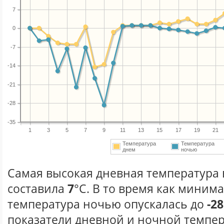
7
0
-7
-14
-21
-28
-35
1
3
5
7
9
11
13
15
17
19
21
Температура
Температура
днем
ночью
Самая высокая дневная температура в
составила
7
°С. В то время как миним
температура ночью опускалась до
-28
показатели дневной и ночной темпер