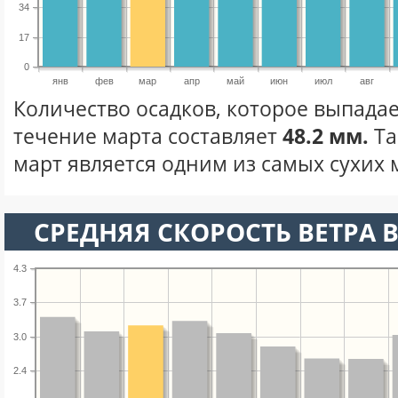
34
17
0
янв
фев
мар
апр
май
июн
июл
авг
Количество осадков, которое выпадае
течение марта составляет
48.2 мм.
Та
март является одним из самых сухих м
СРЕДНЯЯ СКОРОСТЬ ВЕТРА В
4.3
3.7
3.0
2.4