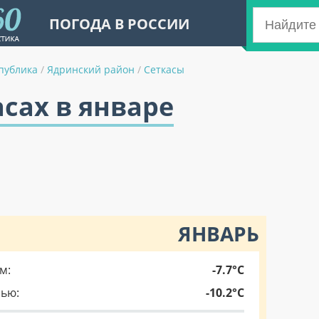
ПОГОДА В РОССИИ
публика
/
Ядринский район
/
Сеткасы
асах в январе
ЯНВАРЬ
м:
-7.7°C
чью:
-10.2°C