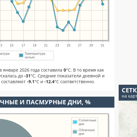
13
15
17
19
21
23
25
27
29
31
ратура
Температура
ночью
в январе 2026 года составила
0
°С. В то время как
скалась до
-31
°C. Средние показатели дневной и
я составляют
-9.1
°С и
-12.4
°С соответственно.
СЕТ
на кар
ЧНЫЕ И ПАСМУРНЫЕ ДНИ, %
Солнечные
дни
Облачные
дни