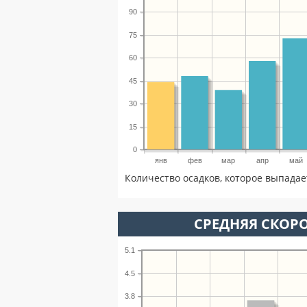
90
75
60
45
30
15
0
янв
фев
мар
апр
май
Количество осадков, которое выпадае
СРЕДНЯЯ СКОРО
5.1
4.5
3.8