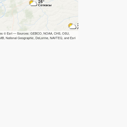
iles © Esri — Sources: GEBCO, NOAA, CHS, OSU,
B, National Geographic, DeLorme, NAVTEQ, and Esri