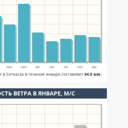
июн
июл
авг
сен
окт
ноя
дек
т в Сеткасах в течение января составляет
44.0 мм.
СТЬ ВЕТРА В ЯНВАРЕ, М/С