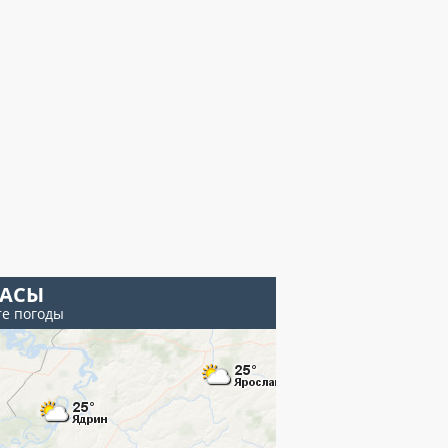
КАСЫ
те погоды