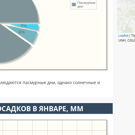
Пасмурные
дни
3%
6%
Leaflet
| T
UNH, CSUM
блюдаются пасмурные дни, однако солнечные и
САДКОВ В ЯНВАРЕ, ММ