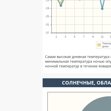
-13
-19
-25
-31
-37
1
3
5
7
9
11
Темпе
днем
Самая высокая дневная температура 
минимальная температура ночью опу
ночной температур в течение январ
CОЛНЕЧНЫЕ, ОБЛА