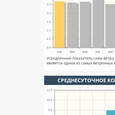
3.2
2.5
1.9
1.3
0.6
0.0
янв
фев
мар
апр
май
Усредненный показатель силы ветра 
является одним из самых ветренных м
СРЕДНЕСУТОЧНОЕ К
12.0
10.3
8.6