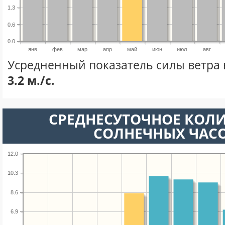
1.3
0.6
0.0
янв
фев
мар
апр
май
июн
июл
авг
Усредненный показатель силы ветра 
3.2 м./с.
СРЕДНЕСУТОЧНОЕ КОЛ
СОЛНЕЧНЫХ ЧАС
12.0
10.3
8.6
6.9