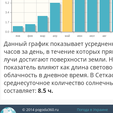
5.2
3.4
1.7
0.0
янв
фев
мар
апр
май
июн
июл
авг
Данный график показывает усреднен
часов за день, в течение которых п
лучи достигают поверхности земли. 
показатель влияют как длина световог
облачность в дневное время. В Сетка
среднесуточное количество солнечны
составляет:
8.5 ч.
© 2014 pogoda360.ru
Погода в Украине