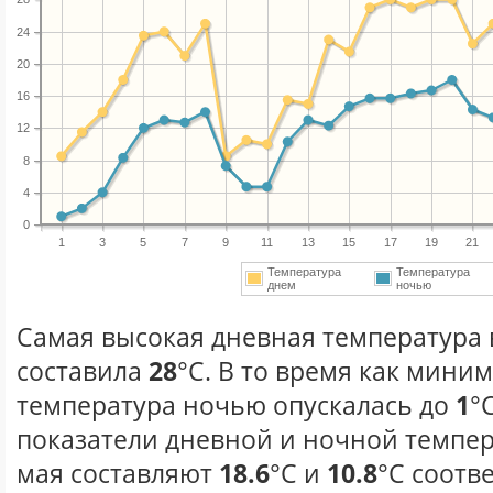
24
20
16
12
8
4
0
1
3
5
7
9
11
13
15
17
19
21
Температура
Температура
днем
ночью
Самая высокая дневная температура в
составила
28
°С. В то время как мини
температура ночью опускалась до
1
°
показатели дневной и ночной темпер
мая составляют
18.6
°С и
10.8
°С соотв