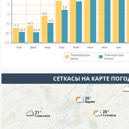
7
3.8
0.0
1
-4.5
-6.3
-5
-7.7
-10.2
-10.4
-11
-17
янв
фев
мар
апр
май
июн
июл
авг
Температура
Температура
днем
ночью
СЕТКАСЫ НА КАРТЕ ПОГ