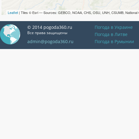
Leaflet
| Tiles © Esri — Sources: GEBCO, NOAA, CHS, OSU, UNH, CSUMB, National 
© 2014 pogoda360.ru
Погода в Украине
Все права защищены
Погода в Литве
admin@pogoda360.ru
Погода в Румынии