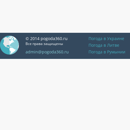
© 2014 pogoda360.ru
Погода в Украине
Все права защищены
Погода в Литве
admin@pogoda360.ru
Погода в Румынии