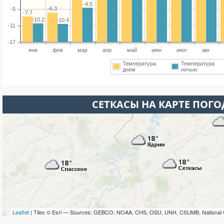
-4.5
-6.3
-5
-7.7
-10.2
-10.4
-11
-17
янв
фев
мар
апр
май
июн
июл
авг
Температура
Температура
днем
ночью
СЕТКАСЫ НА КАРТЕ ПОГ
Leaflet
| Tiles © Esri — Sources: GEBCO, NOAA, CHS, OSU, UNH, CSUMB, National 