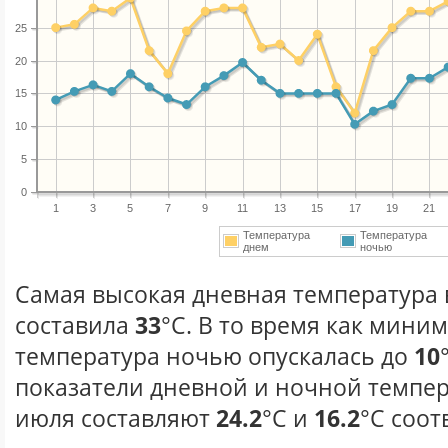
25
20
15
10
5
0
1
3
5
7
9
11
13
15
17
19
21
Температура
Температура
днем
ночью
Самая высокая дневная температура 
составила
33
°С. В то время как мини
температура ночью опускалась до
10
показатели дневной и ночной темпер
июля составляют
24.2
°С и
16.2
°С соот