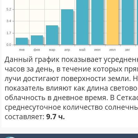
5.2
3.4
1.7
0.0
янв
фев
мар
апр
май
июн
июл
авг
Данный график показывает усреднен
часов за день, в течение которых п
лучи достигают поверхности земли. 
показатель влияют как длина световог
облачность в дневное время. В Сетка
среднесуточное количество солнечны
составляет:
9.7 ч.