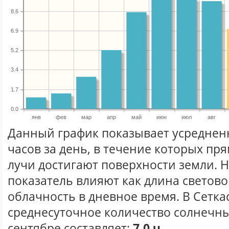
8.6
6.9
5.2
3.4
1.7
0.0
янв
фев
мар
апр
май
июн
июл
авг
Данный график показывает усреднен
часов за день, в течение которых п
лучи достигают поверхности земли. 
показатель влияют как длина световог
облачность в дневное время. В Сетка
среднесуточное количество солнечны
сентябре составляет:
7.0 ч.