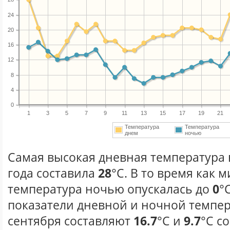
24
20
16
12
8
4
0
1
3
5
7
9
11
13
15
17
19
21
Температура
Температура
днем
ночью
Самая высокая дневная температура 
года составила
28
°С. В то время как
температура ночью опускалась до
0
°
показатели дневной и ночной темпер
сентября составляют
16.7
°С и
9.7
°С с