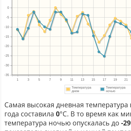
0
-5
-10
-15
-20
-25
-30
-35
1
3
5
7
9
11
13
15
17
19
21
Температура
Температура
днем
ночью
Самая высокая дневная температура 
года составила
0
°С. В то время как 
температура ночью опускалась до
-29