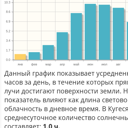
10.3
8.6
6.9
5.2
3.4
1.7
0.0
янв
фев
мар
апр
май
июн
июл
авг
Данный график показывает усреднен
часов за день, в течение которых п
лучи достигают поверхности земли. 
показатель влияют как длина световог
облачность в дневное время. В Кугес
среднесуточное количество солнечны
составляет:
1.0 ч.