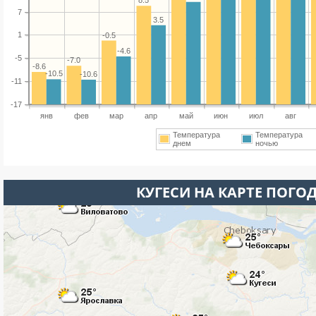
8.5
7
3.5
1
-0.5
-4.6
-5
-7.0
-8.6
-10.5
-10.6
-11
-17
янв
фев
мар
апр
май
июн
июл
авг
Температура
Температура
днем
ночью
КУГЕСИ НА КАРТЕ ПОГО