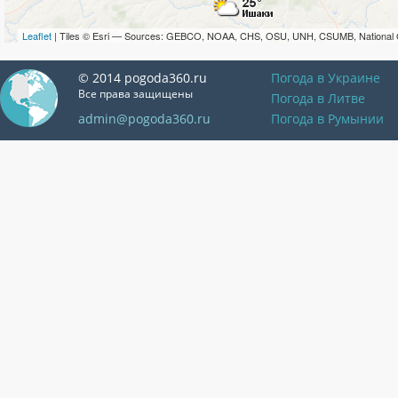
Leaflet
| Tiles © Esri — Sources: GEBCO, NOAA, CHS, OSU, UNH, CSUMB, National 
© 2014 pogoda360.ru
Погода в Украине
Все права защищены
Погода в Литве
admin@pogoda360.ru
Погода в Румынии