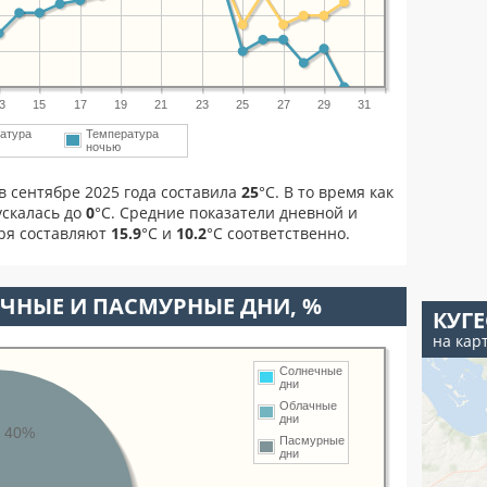
3
15
17
19
21
23
25
27
29
31
атура
Температура
ночью
в сентябре 2025 года составила
25
°С. В то время как
скалась до
0
°C. Средние показатели дневной и
бря составляют
15.9
°С и
10.2
°С соответственно.
ЧНЫЕ И ПАСМУРНЫЕ ДНИ, %
КУГ
на кар
Солнечные
дни
Облачные
дни
40%
Пасмурные
дни