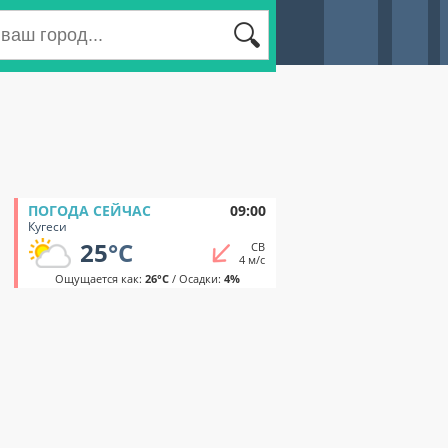
ПОГОДА СЕЙЧАС
09:00
Кугеси
25
°C
СВ
4 м/с
Ощущается как:
26°C
/ Осадки:
4%