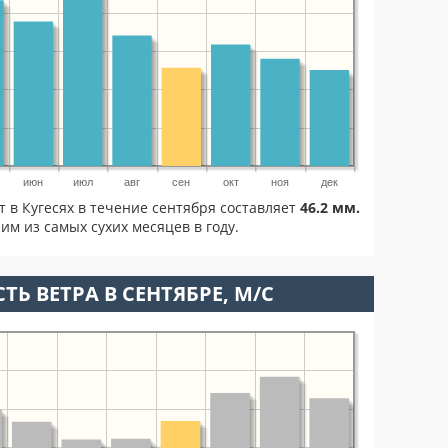
июн
июл
авг
сен
окт
ноя
дек
т в Кугесях в течение сентября составляет
46.2 мм.
им из самых сухих месяцев в году.
ТЬ ВЕТРА В СЕНТЯБРЕ, М/С