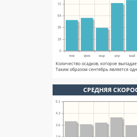
72
54
36
18
0
янв
фев
мар
апр
май
Количество осадков, которое выпадае
Таким образом сентябрь является одн
СРЕДНЯЯ СКОРОС
5.1
4.3
3.6
2.9