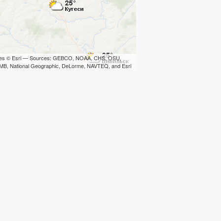
iles © Esri — Sources: GEBCO, NOAA, CHS, OSU,
B, National Geographic, DeLorme, NAVTEQ, and Esri