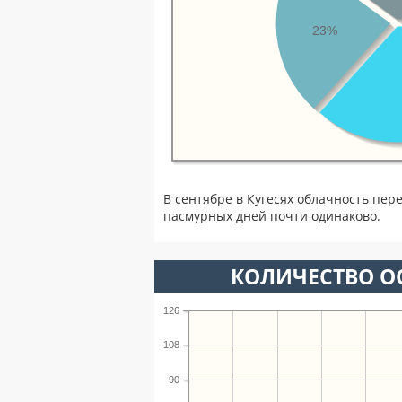
23%
В сентябре в Кугесях облачность пер
пасмурных дней почти одинаково.
КОЛИЧЕСТВО ОС
126
108
90