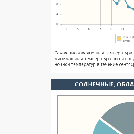
8
4
0
1
3
5
7
9
11
1
Темпер
днем
Самая высокая дневная температура 
минимальная температура ночью опу
ночной температур в течение сентя
CОЛНЕЧНЫЕ, ОБЛА