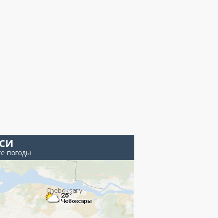
ЕСИ
те погоды