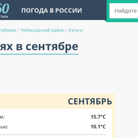
ПОГОДА В РОССИИ
публика
/
Чебоксарский район
/
Кугеси
ях в сентябре
СЕНТЯБРЬ
м:
15.7°C
чью:
10.1°C