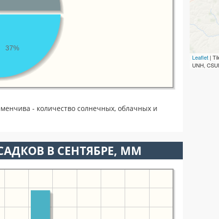
37%
Leaflet
| T
UNH, CSUM
еменчива - количество солнечных, облачных и
АДКОВ В СЕНТЯБРЕ, ММ