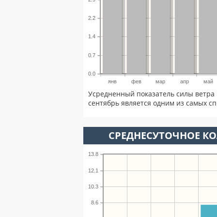
2.2
1.4
0.7
0.0
янв
фев
мар
апр
май
Усредненный показатель силы ветра 
сентябрь является одним из самых сп
СРЕДНЕСУТОЧНОЕ К
13.8
12.1
10.3
8.6