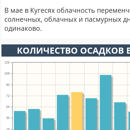
В мае в Кугесях облачность переменч
солнечных, облачных и пасмурных д
одинаково.
КОЛИЧЕСТВО ОСАДКОВ В
126
108
90
72
54
36
18