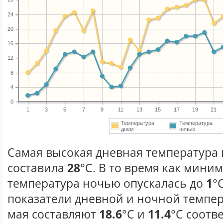
24
20
16
12
8
4
0
1
3
5
7
9
11
13
15
17
19
21
Температура
Температура
днем
ночью
Самая высокая дневная температура в
составила
28
°С. В то время как мини
температура ночью опускалась до
1
°
показатели дневной и ночной темпер
мая составляют
18.6
°С и
11.4
°С соотв