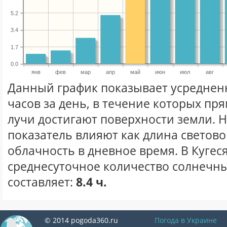
5.2
3.4
1.7
0.0
янв
фев
мар
апр
май
июн
июл
авг
Данный график показывает усреднен
часов за день, в течение которых п
лучи достигают поверхности земли. 
показатель влияют как длина световог
облачность в дневное время. В Кугес
среднесуточное количество солнечны
составляет:
8.4 ч.
© 2014 pogoda360.ru
Погода в Украине