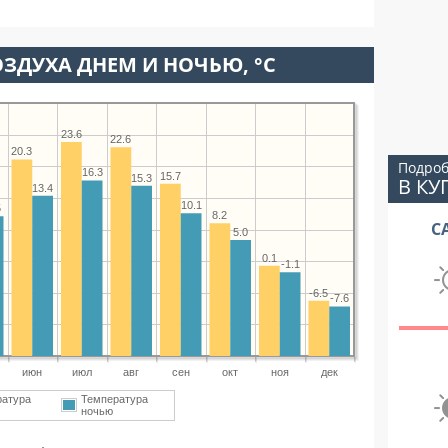
ЗДУХА ДНЕМ И НОЧЬЮ, °C
23.6
22.6
20.3
Подроб
16.3
15.7
15.3
В КУ
13.4
10.1
5
8.2
С
5.0
0.1
-1.1
-6.5
-7.6
июн
июл
авг
сен
окт
ноя
дек
ратура
Температура
ночью