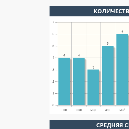
КОЛИЧЕСТВ
7
6
6
5
5
4
4
4
3
3
2
1
0
янв
фев
мар
апр
май
СРЕДНЯЯ С