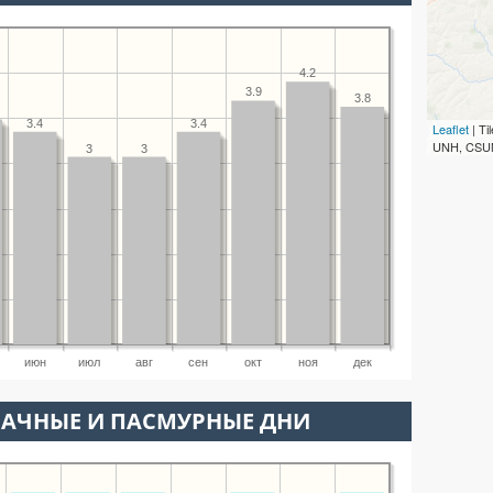
4.2
3.9
3.8
3.4
3.4
Leaflet
| T
UNH, CSUM
3
3
июн
июл
авг
сен
окт
ноя
дек
ЛАЧНЫЕ И ПАСМУРНЫЕ ДНИ