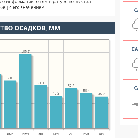
ую информацию о температуре воздуха за
бец с его значением.
С
ТВО ОСАДКОВ, ММ
С
105.7
68
61.4
57.2
С
50.4
46.2
45.2
июн
июл
авг
сен
окт
ноя
дек