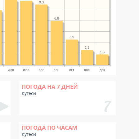
9.3
6.8
3.9
2.3
1.6
июн
июл
авг
сен
окт
ноя
дек
ПОГОДА НА 7 ДНЕЙ
Кугеси
ПОГОДА ПО ЧАСАМ
Кугеси