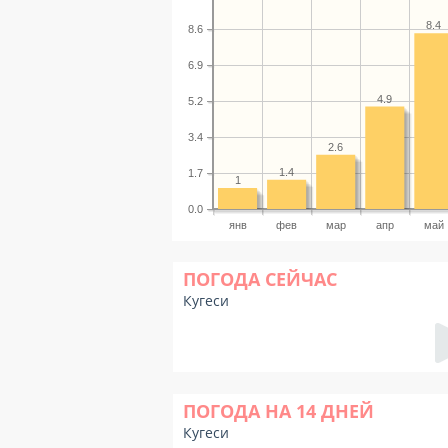
8.4
8.6
6.9
4.9
5.2
3.4
2.6
1.4
1.7
1
0.0
янв
фев
мар
апр
май
ПОГОДА СЕЙЧАС
Кугеси
ПОГОДА НА 14 ДНЕЙ
Кугеси