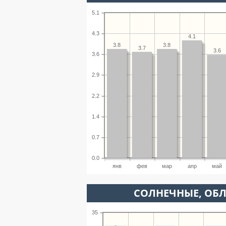
5.1
4.3
4.1
3.8
3.8
3.7
3.6
3.6
2.9
2.2
1.4
0.7
0.0
янв
фев
мар
апр
май
CОЛНЕЧНЫЕ, ОБ
35