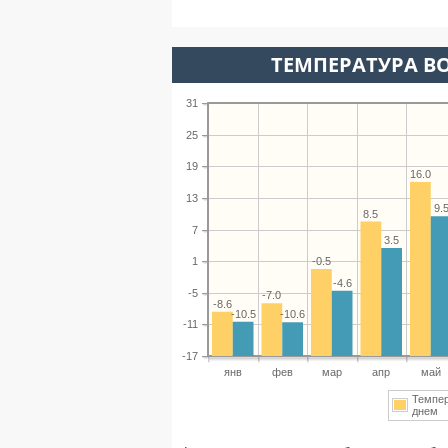
ТЕМПЕРАТУРА ВО
31
25
19
16.0
13
9.
8.5
7
3.5
-0.5
1
-4.6
-5
-7.0
-8.6
-10.5
-10.6
-11
-17
янв
фев
мар
апр
май
Темпе
днем