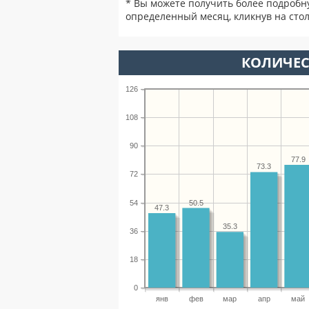
* Вы можете получить более подробн
определенный месяц, кликнув на стол
КОЛИЧЕС
126
108
90
77.9
73.3
72
54
50.5
47.3
35.3
36
18
0
янв
фев
мар
апр
май