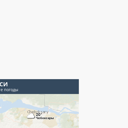
ЕСИ
те погоды