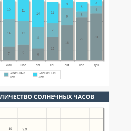
3
4
5
10
4
11
11
14
3
9
7
14
12
24
11
22
18
12
8
7
6
июн
июл
авг
сен
окт
ноя
дек
Облачные
Солнечные
дни
дни
ОЛИЧЕСТВО СОЛНЕЧНЫХ ЧАСОВ
10
9.9