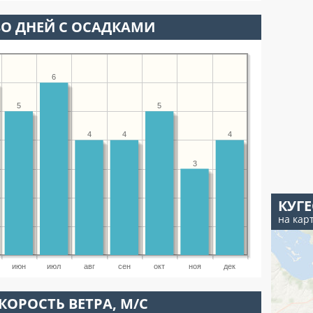
О ДНЕЙ С ОСАДКАМИ
6
5
5
4
4
4
3
КУГ
на кар
июн
июл
авг
сен
окт
ноя
дек
КОРОСТЬ ВЕТРА, М/С