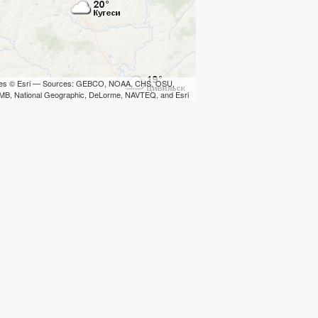
iles © Esri — Sources: GEBCO, NOAA, CHS, OSU,
B, National Geographic, DeLorme, NAVTEQ, and Esri