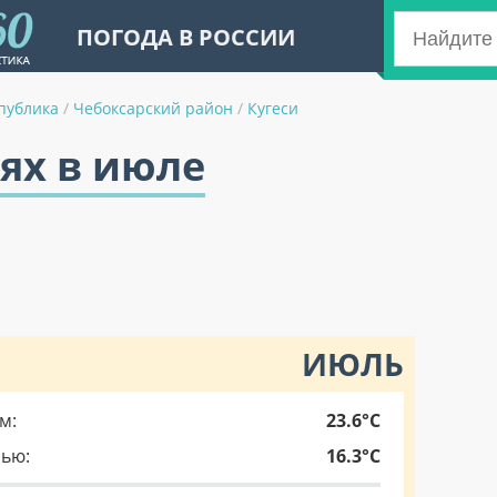
ПОГОДА В РОССИИ
публика
/
Чебоксарский район
/
Кугеси
сях в июле
ИЮЛЬ
м:
23.6°C
чью:
16.3°C