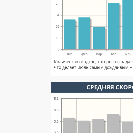
72
54
36
18
0
янв
фев
мар
апр
май
Количество осадков, которое выпадае
что делает июль самым дождливым ме
СРЕДНЯЯ СКОР
5.1
4.3
3.6
2.9