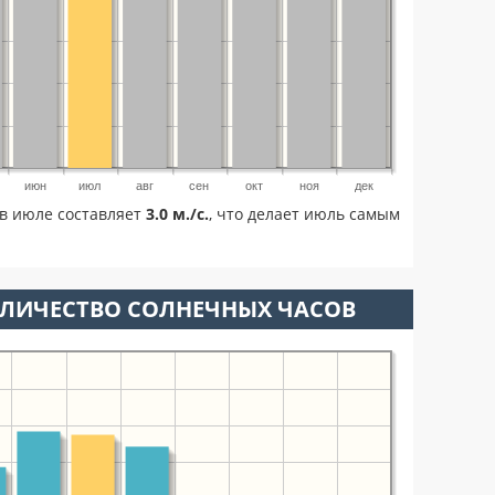
июн
июл
авг
сен
окт
ноя
дек
в июле составляет
3.0 м./с.
, что делает июль самым
ОЛИЧЕСТВО СОЛНЕЧНЫХ ЧАСОВ