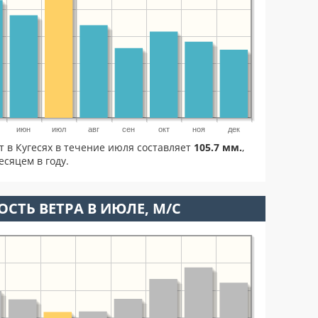
июн
июл
авг
сен
окт
ноя
дек
т в Кугесях в течение июля составляет
105.7 мм.
,
сяцем в году.
ОСТЬ ВЕТРА В ИЮЛЕ, М/С