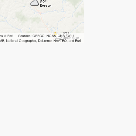
iles © Esri — Sources: GEBCO, NOAA, CHS, OSU,
B, National Geographic, DeLorme, NAVTEQ, and Esri