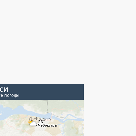
ЕСИ
те погоды