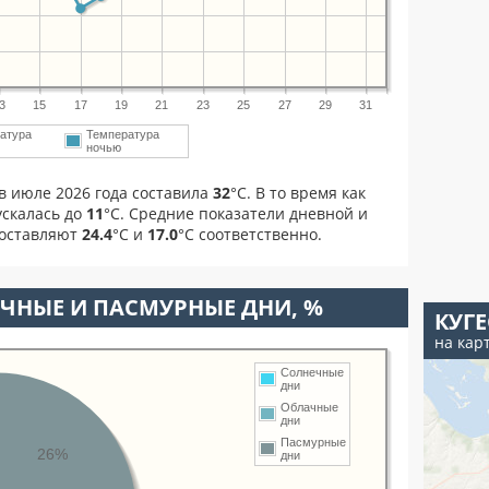
3
15
17
19
21
23
25
27
29
31
атура
Температура
ночью
в июле 2026 года составила
32
°С. В то время как
скалась до
11
°C. Средние показатели дневной и
составляют
24.4
°С и
17.0
°С соответственно.
ЧНЫЕ И ПАСМУРНЫЕ ДНИ, %
КУГ
на кар
Солнечные
дни
Облачные
дни
Пасмурные
26%
дни