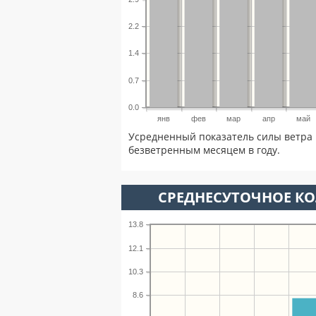
2.2
1.4
0.7
0.0
янв
фев
мар
апр
май
Усредненный показатель силы ветра 
безветренным месяцем в году.
СРЕДНЕСУТОЧНОЕ К
13.8
12.1
10.3
8.6