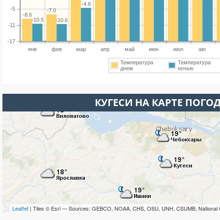
-4.6
-5
-7.0
-8.6
-10.5
-10.6
-11
-17
янв
фев
мар
апр
май
июн
июл
авг
Температура
Температура
днем
ночью
КУГЕСИ НА КАРТЕ ПОГО
Leaflet
| Tiles © Esri — Sources: GEBCO, NOAA, CHS, OSU, UNH, CSUMB, National 