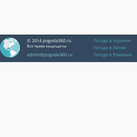
© 2014 pogoda360.ru
Погода в Украине
Все права защищены
Погода в Литве
admin@pogoda360.ru
Погода в Румынии