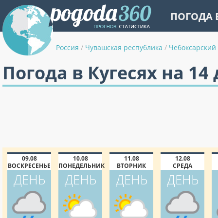
ПОГОДА 
Россия
/
Чувашская республика
/
Чебоксарский
Погода в Кугесях на 14
09.08
10.08
11.08
12.08
ВОСКРЕСЕНЬЕ
ПОНЕДЕЛЬНИК
ВТОРНИК
СРЕДА
ДЕНЬ
ДЕНЬ
ДЕНЬ
ДЕНЬ