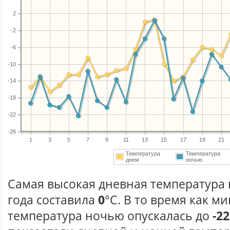
2
-2
-6
-10
-14
-18
-22
-26
1
3
5
7
9
11
13
15
17
19
21
Температура
Температура
днем
ночью
Самая высокая дневная температура 
года составила
0
°С. В то время как 
температура ночью опускалась до
-22