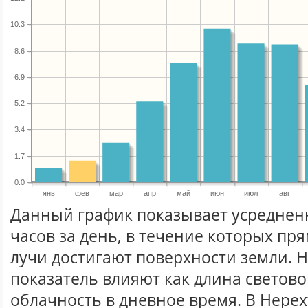
10.3
8.6
6.9
5.2
3.4
1.7
0.0
янв
фев
мар
апр
май
июн
июл
авг
Данный график показывает усреднен
часов за день, в течение которых п
лучи достигают поверхности земли. 
показатель влияют как длина световог
облачность в дневное время. В Нерех