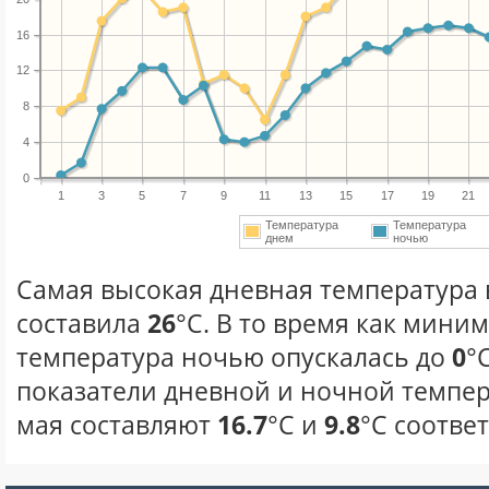
16
12
8
4
0
1
3
5
7
9
11
13
15
17
19
21
Температура
Температура
днем
ночью
Самая высокая дневная температура в
составила
26
°С. В то время как мини
температура ночью опускалась до
0
°
показатели дневной и ночной темпер
мая составляют
16.7
°С и
9.8
°С соотве