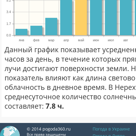
5.2
3.4
1.7
0.0
янв
фев
мар
апр
май
июн
июл
авг
Данный график показывает усреднен
часов за день, в течение которых п
лучи достигают поверхности земли. 
показатель влияют как длина световог
облачность в дневное время. В Нерех
среднесуточное количество солнечны
составляет:
7.8 ч.
© 2014 pogoda360.ru
Погода в Украине
Все права защищены
Погода в Литве