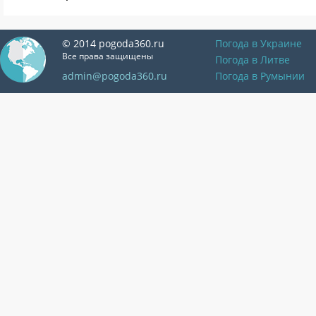
© 2014 pogoda360.ru
Погода в Украине
Все права защищены
Погода в Литве
admin@pogoda360.ru
Погода в Румынии