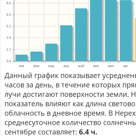
8.6
6.9
5.2
3.4
1.7
0.0
янв
фев
мар
апр
май
июн
июл
авг
Данный график показывает усреднен
часов за день, в течение которых п
лучи достигают поверхности земли. 
показатель влияют как длина световог
облачность в дневное время. В Нерех
среднесуточное количество солнечны
сентябре составляет:
6.4 ч.