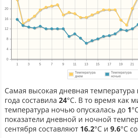
20
16
12
8
4
0
1
3
5
7
9
11
13
15
17
19
21
Температура
Температура
днем
ночью
Самая высокая дневная температура 
года составила
24
°С. В то время как
температура ночью опускалась до
1
°
показатели дневной и ночной темпер
сентября составляют
16.2
°С и
9.6
°С с