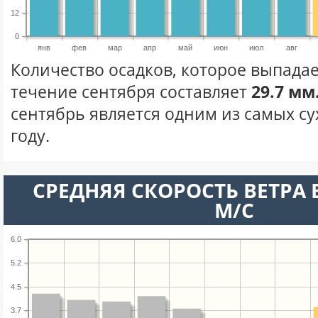
12
0
янв
фев
мар
апр
май
июн
июл
авг
Количество осадков, которое выпадае
течение сентября составляет
29.7 мм
сентябрь является одним из самых су
году.
СРЕДНЯЯ СКОРОСТЬ ВЕТРА В
М/С
6.0
5.2
4.5
3.7