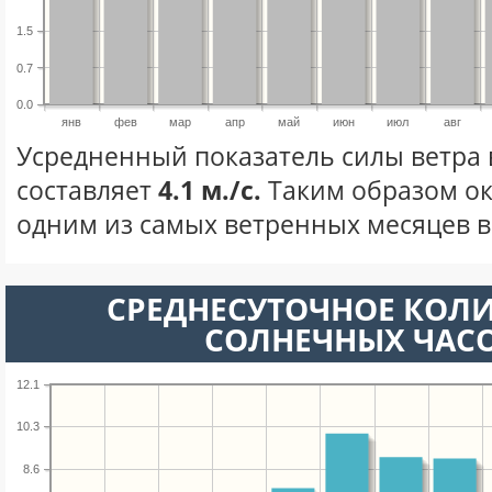
1.5
0.7
0.0
янв
фев
мар
апр
май
июн
июл
авг
Усредненный показатель силы ветра 
составляет
4.1 м./с.
Таким образом ок
одним из самых ветренных месяцев в 
СРЕДНЕСУТОЧНОЕ КОЛ
СОЛНЕЧНЫХ ЧАС
12.1
10.3
8.6