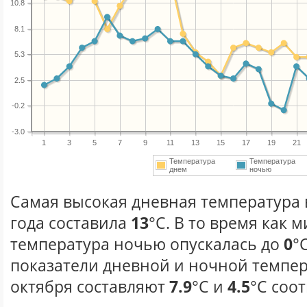
10.8
8.1
5.3
2.5
-0.2
-3.0
1
3
5
7
9
11
13
15
17
19
21
Температура
Температура
днем
ночью
Самая высокая дневная температура 
года составила
13
°С. В то время как
температура ночью опускалась до
0
°
показатели дневной и ночной темпер
октября составляют
7.9
°С и
4.5
°С соо