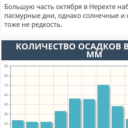
Большую часть октября в Нерехте н
пасмурные дни, однако солнечные и
тоже не редкость.
КОЛИЧЕСТВО ОСАДКОВ В
ММ
96
84
72
60
48
36
24