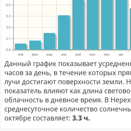
6.9
5.2
3.4
1.7
0.0
янв
фев
мар
апр
май
июн
июл
авг
Данный график показывает усреднен
часов за день, в течение которых п
лучи достигают поверхности земли. 
показатель влияют как длина световог
облачность в дневное время. В Нерех
среднесуточное количество солнечны
октябре составляет:
3.3 ч.