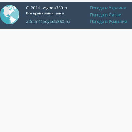
© 2014 pogoda360.ru
Погода в Украине
Все права защищены
Погода в Литве
admin@pogoda360.ru
Погода в Румынии