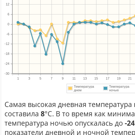
12
6
0
-6
-12
-18
-24
-30
1
3
5
7
9
11
13
15
17
19
21
Температура
Температура
днем
ночью
Самая высокая дневная температура в
составила
8
°С. В то время как миним
температура ночью опускалась до
-24
показатели дневной и ночной темпер