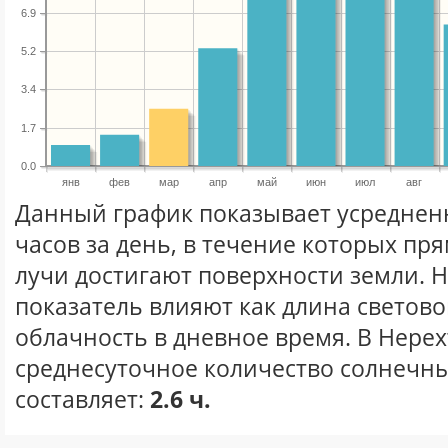
6.9
5.2
3.4
1.7
0.0
янв
фев
мар
апр
май
июн
июл
авг
Данный график показывает усреднен
часов за день, в течение которых п
лучи достигают поверхности земли. 
показатель влияют как длина световог
облачность в дневное время. В Нерех
среднесуточное количество солнечны
составляет:
2.6 ч.